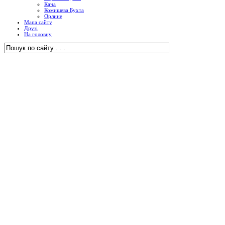
Кача
Комишева Бухта
Орлине
Мапа сайту
Друзі
На головну