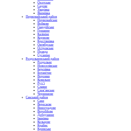
Охотське
Садове
Уварівка
Якимівка
Первомайський район
Первомайське
Войкове
Гвардійське
Гришине
Калініне
Кормове
Крестянівка
Октябрське
Островське
Правда
Сусаніне
Роздольненський район
Роздольне
Новоселівське
Березівка
Ботанічне
Воронки
Ковильне
Руч’ї
Славне
Слов’янське
Чернишове
Сакський район
Саки
Вересаєве
Виноградове
Воробйове
Добрушине
Іванівка
Кольцове
Крайнє
Кримське