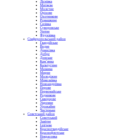
Ліснівка
Митяєве
Молочне
Оріхове
Охотникове
Ромашкине
Сизівка
Суворовське
Уютне
Фрунзівка
Сімферопольський район
Гвардійське
Водне
Денисівка
Добре
Донське
Кам’янка
Кальчугине
Мазанка
Мирне
Молодіжне
Миколаївка
Новоандріївка
Перове
Первомайське
Родникове
Скворцове
Укромне
Урожайне
Чистеньке
Совєтський район
Совєтський
Завітне
Іллічеве
Красногвардійське
Краснофлотське
Некрасовка