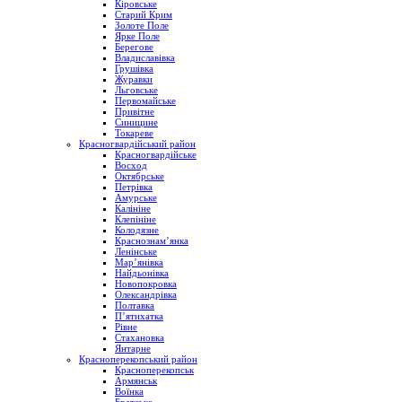
Кіровське
Старий Крим
Золоте Поле
Ярке Поле
Берегове
Владиславівка
Грушівка
Журавки
Льговське
Первомайське
Привітне
Синицине
Токареве
Красногвардійський район
Красногвардійське
Восход
Октябрське
Петрівка
Амурське
Калініне
Клепініне
Колодязне
Краснознам’янка
Ленінське
Мар’янівка
Найдьонівка
Новопокровка
Олександрівка
Полтавка
П’ятихатка
Рівне
Стахановка
Янтарне
Красноперекопський район
Красноперекопськ
Армянськ
Воїнка