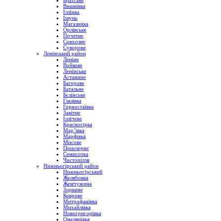
Братське
Вишнівка
Іллінка
Ішунь
Магазинка
Орлівське
Почетне
Совхозне
Суворове
Ленінський район
Леніне
Войкове
Ленінське
Астанине
Багерове
Батальне
Бєлінське
Глазівка
Горностаївка
Завітне
Іллічеве
Красногірка
Мар’ївка
Марфівка
Мисове
Приозерне
Семисотка
Чистопілля
Нижньогірський район
Нижньогірський
Желябовка
Жемчужина
Зоркине
Коврове
Митрофанівка
Михайлівка
Новогригорівка
Омелянівка