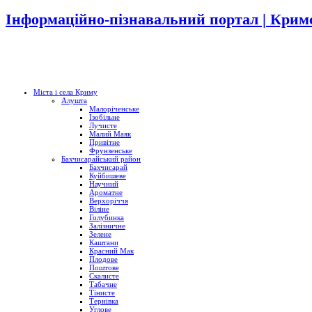
Інформаційно-пізнавальний портал | Кримс
Міста і села Криму
Алушта
Малоріченське
Ізобільне
Лучисте
Малий Маяк
Привітне
Фрунзенське
Бахчисарайський район
Бахчисарай
Куйбишеве
Научний
Ароматне
Верхоріччя
Віліне
Голубинка
Залізничне
Зелене
Каштани
Красний Мак
Плодове
Поштове
Скалисте
Табачне
Тінисте
Тернівка
Углове