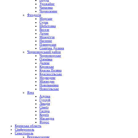
Пруди
Урожайне
Чапаєвка
Чорноземне
Феодосія
Морське
Судак
Щебетовка
Веселе
Дачне
Межріччя
Насипне
Планерське
Сонячна Долина
Чорноморський район
Чорноморське
Оленівка
Далеке
Кіровське
Красна Поляна
Красносільське
Медведеве
Міжводне
Новоіванівка
Новосільське
Ялта
Алупка
Гурзуф
Лівадія
Сімеїз
Гаспра
Кореїз
Масандра
Форос
Кримська область
Сімферополь
Севастополь
Верхньосадове