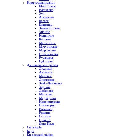
Білогірський район
Білогірсьск
Василівка
Зуя
Ароматне
Багате
Вишенне
Зеленогірське
Зибине
Криничне
Курське
Мельничне
Мічурінське
Муромське
Новожилівка
Русаківка
Цвіточне
Джанкойський район
Джанкой
Азовське
Майське
Дніпровка
Завіт-Ленінське
Зарічне
Лобанове
Маслове
Медведівка
Новокримське
Просторне
Розкішне
Рощине
Стальне
Цілинне
Ярке Поле
Євпаторія
Керч
Кіровський район