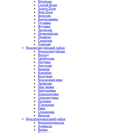
Кіровське
Старий Крим
Золоте Поле
Ярке Поле
Берегове
Владиславівка
Грушівка
Журавки
Льговське
Первомайське
Привітне
Синицине
Токареве
Красногвардійський район
Красногвардійське
Восход
Октябрське
Петрівка
Амурське
Калініне
Клепініне
Колодязне
Краснознам’янка
Ленінське
Мар’янівка
Найдьонівка
Новопокровка
Олександрівка
Полтавка
П’ятихатка
Рівне
Стахановка
Янтарне
Красноперекопський район
Красноперекопськ
Армянськ
Воїнка