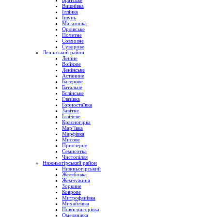
Братське
Вишнівка
Іллінка
Ішунь
Магазинка
Орлівське
Почетне
Совхозне
Суворове
Ленінський район
Леніне
Войкове
Ленінське
Астанине
Багерове
Батальне
Бєлінське
Глазівка
Горностаївка
Завітне
Іллічеве
Красногірка
Мар’ївка
Марфівка
Мисове
Приозерне
Семисотка
Чистопілля
Нижньогірський район
Нижньогірський
Желябовка
Жемчужина
Зоркине
Коврове
Митрофанівка
Михайлівка
Новогригорівка
Омелянівка