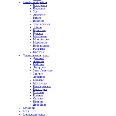
Білогірський район
Білогірсьск
Василівка
Зуя
Ароматне
Багате
Вишенне
Зеленогірське
Зибине
Криничне
Курське
Мельничне
Мічурінське
Муромське
Новожилівка
Русаківка
Цвіточне
Джанкойський район
Джанкой
Азовське
Майське
Дніпровка
Завіт-Ленінське
Зарічне
Лобанове
Маслове
Медведівка
Новокримське
Просторне
Розкішне
Рощине
Стальне
Цілинне
Ярке Поле
Євпаторія
Керч
Кіровський район