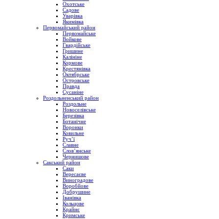
Охотське
Садове
Уварівка
Якимівка
Первомайський район
Первомайське
Войкове
Гвардійське
Гришине
Калініне
Кормове
Крестянівка
Октябрське
Островське
Правда
Сусаніне
Роздольненський район
Роздольне
Новоселівське
Березівка
Ботанічне
Воронки
Ковильне
Руч’ї
Славне
Слов’янське
Чернишове
Сакський район
Саки
Вересаєве
Виноградове
Воробйове
Добрушине
Іванівка
Кольцове
Крайнє
Кримське