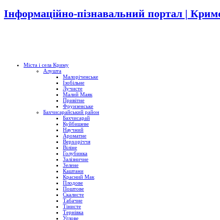
Інформаційно-пізнавальний портал | Кримс
Міста і села Криму
Алушта
Малоріченське
Ізобільне
Лучисте
Малий Маяк
Привітне
Фрунзенське
Бахчисарайський район
Бахчисарай
Куйбишеве
Научний
Ароматне
Верхоріччя
Віліне
Голубинка
Залізничне
Зелене
Каштани
Красний Мак
Плодове
Поштове
Скалисте
Табачне
Тінисте
Тернівка
Углове