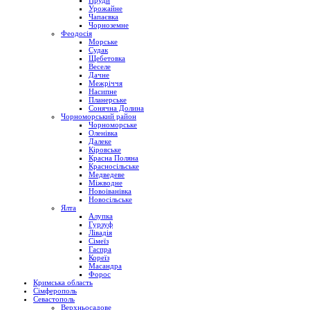
Пруди
Урожайне
Чапаєвка
Чорноземне
Феодосія
Морське
Судак
Щебетовка
Веселе
Дачне
Межріччя
Насипне
Планерське
Сонячна Долина
Чорноморський район
Чорноморське
Оленівка
Далеке
Кіровське
Красна Поляна
Красносільське
Медведеве
Міжводне
Новоіванівка
Новосільське
Ялта
Алупка
Гурзуф
Лівадія
Сімеїз
Гаспра
Кореїз
Масандра
Форос
Кримська область
Сімферополь
Севастополь
Верхньосадове