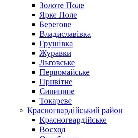
Золоте Поле
Ярке Поле
Берегове
Владиславівка
Грушівка
Журавки
Льговське
Первомайське
Привітне
Синицине
Токареве
Красногвардійський район
Красногвардійське
Восход