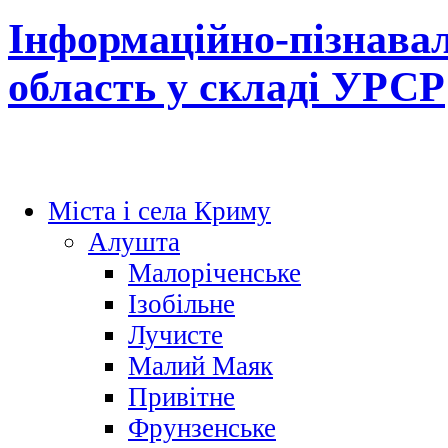
Інформаційно-пізнава
область у складі УРСР
Міста і села Криму
Алушта
Малоріченське
Ізобільне
Лучисте
Малий Маяк
Привітне
Фрунзенське