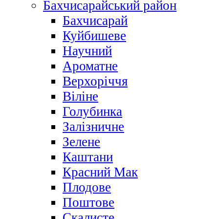
Бахчисарайський район
Бахчисарай
Куйбишеве
Научний
Ароматне
Верхоріччя
Віліне
Голубинка
Залізничне
Зелене
Каштани
Красний Мак
Плодове
Поштове
Скалисте