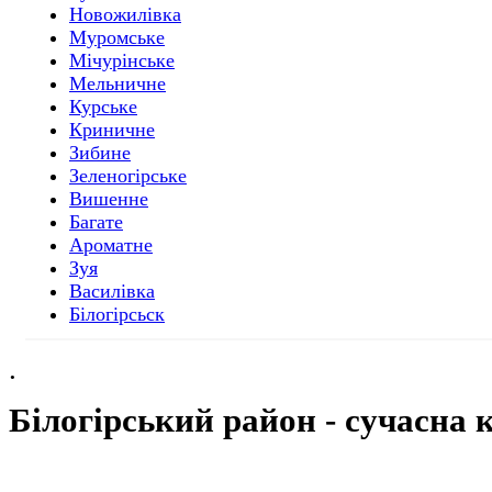
Новожилівка
Муромське
Мічурінське
Мельничне
Курське
Криничне
Зибине
Зеленогірське
Вишенне
Багате
Ароматне
Зуя
Василівка
Білогірсьск
.
Білогірський
район - cучасна 