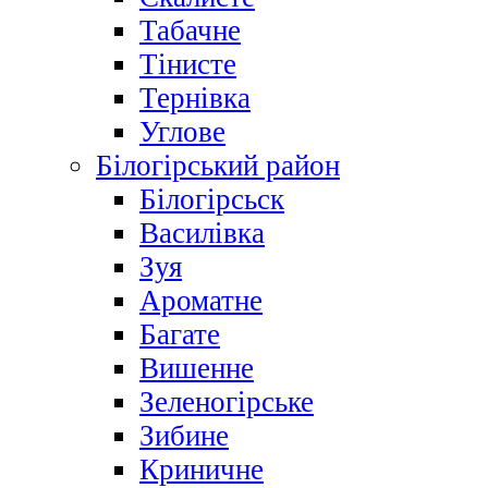
Табачне
Тінисте
Тернівка
Углове
Білогірський район
Білогірсьск
Василівка
Зуя
Ароматне
Багате
Вишенне
Зеленогірське
Зибине
Криничне