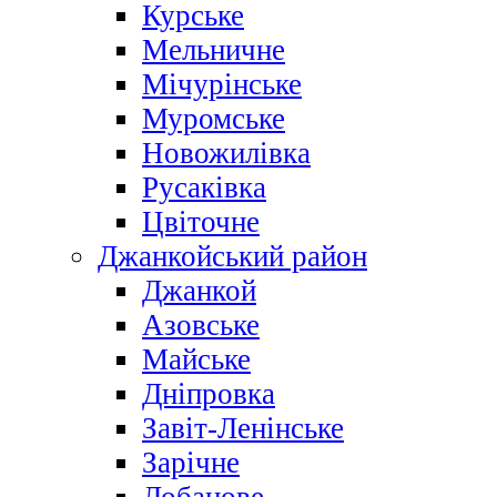
Курське
Мельничне
Мічурінське
Муромське
Новожилівка
Русаківка
Цвіточне
Джанкойський район
Джанкой
Азовське
Майське
Дніпровка
Завіт-Ленінське
Зарічне