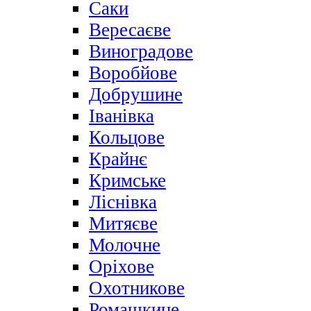
Саки
Вересаєве
Виноградове
Воробйове
Добрушине
Іванівка
Кольцове
Крайнє
Кримське
Ліснівка
Митяєве
Молочне
Оріхове
Охотникове
Ромашкине