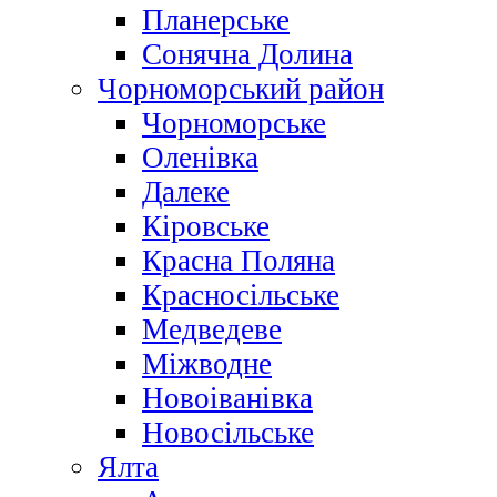
Планерське
Сонячна Долина
Чорноморський район
Чорноморське
Оленівка
Далеке
Кіровське
Красна Поляна
Красносільське
Медведеве
Міжводне
Новоіванівка
Новосільське
Ялта