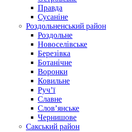
Правда
Сусаніне
Роздольненський район
Роздольне
Новоселівське
Березівка
Ботанічне
Воронки
Ковильне
Руч’ї
Славне
Слов’янське
Чернишове
Сакський район