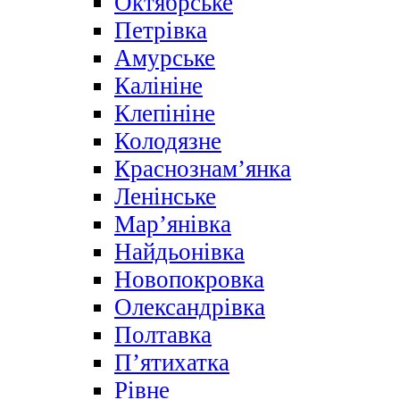
Октябрське
Петрівка
Амурське
Калініне
Клепініне
Колодязне
Краснознам’янка
Ленінське
Мар’янівка
Найдьонівка
Новопокровка
Олександрівка
Полтавка
П’ятихатка
Рівне