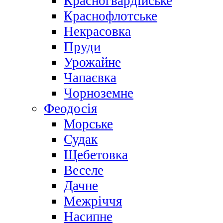
Красногвардійське
Краснофлотське
Некрасовка
Пруди
Урожайне
Чапаєвка
Чорноземне
Феодосія
Морське
Судак
Щебетовка
Веселе
Дачне
Межріччя
Насипне