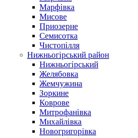
Марфівка
Мисове
Приозерне
Семисотка
Чистопілля
Нижньогірський район
Нижньогірський
Желябовка
Жемчужина
Зоркине
Коврове
Митрофанівка
Михайлівка
Новогригорівка