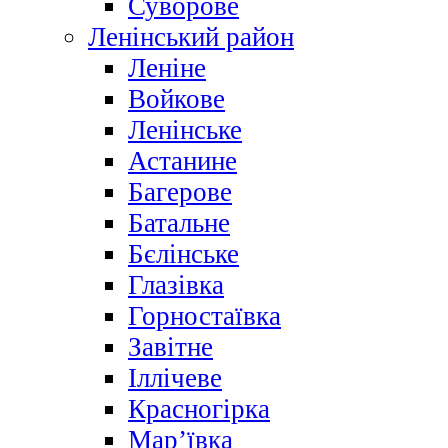
Суворове
Ленінський район
Леніне
Войкове
Ленінське
Астанине
Багерове
Батальне
Бєлінське
Глазівка
Горностаївка
Завітне
Іллічеве
Красногірка
Мар’ївка