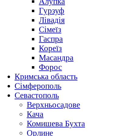
Алупка
Гурзуф
Лівадія
Сімеїз
Гаспра
Кореїз
Масандра
Форос
Кримська область
Сімферополь
Севастополь
Верхньосадове
Кача
Комишева Бухта
Орлине