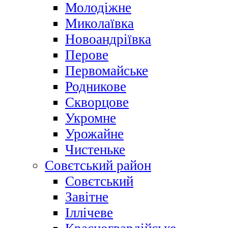
Молодіжне
Миколаївка
Новоандріївка
Перове
Первомайське
Родникове
Скворцове
Укромне
Урожайне
Чистеньке
Совєтський район
Совєтський
Завітне
Іллічеве