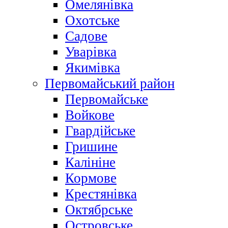
Омелянівка
Охотське
Садове
Уварівка
Якимівка
Первомайський район
Первомайське
Войкове
Гвардійське
Гришине
Калініне
Кормове
Крестянівка
Октябрське
Островське