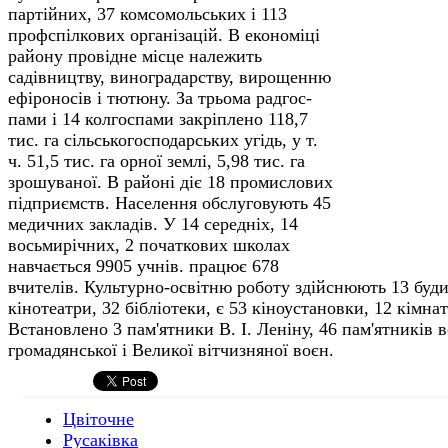
партійних, 37 комсомольських і 113
профспілкових організацій. В економіці
району провідне місце належить
садівництву, виноградарству, вирощенню
ефіроносів і тютюну. За трьома радгос­
пами і 14 колгоспами закріплено 118,7
тис. га сільськогосподарських угідь, у т.
ч. 51,5 тис. га орної землі, 5,98 тис. га
зрошуваної. В районі діє 18 промислових
підприємств. Населення обслуговують 45
медичних закладів. У 14 середніх, 14
восьмирічних, 2 початкових школах
навчається 9905 учнів. працює 678
вчителів. Культурно-освітню роботу здійснюють 13 будин
кінотеатри, 32 бібліотеки, є 53 кіноустановки, 12 кімнат
Встановлено 3 пам'ятники В. І. Леніну, 46 пам'ятників 
громадянської і Великої вітчизняної воєн.
Цвіточне
Русаківка