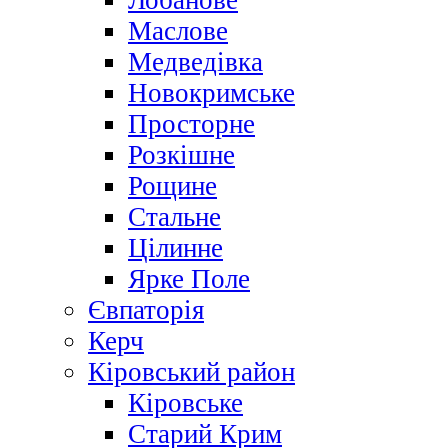
Лобанове
Маслове
Медведівка
Новокримське
Просторне
Розкішне
Рощине
Стальне
Цілинне
Ярке Поле
Євпаторія
Керч
Кіровський район
Кіровське
Старий Крим