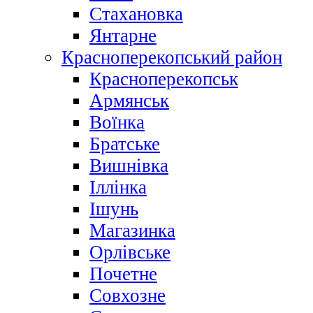
Стахановка
Янтарне
Красноперекопський район
Красноперекопськ
Армянськ
Воїнка
Братське
Вишнівка
Іллінка
Ішунь
Магазинка
Орлівське
Почетне
Совхозне