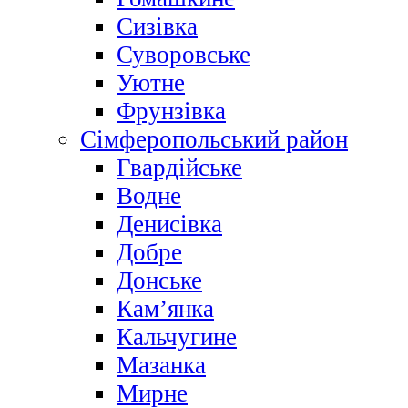
Сизівка
Суворовське
Уютне
Фрунзівка
Сімферопольський район
Гвардійське
Водне
Денисівка
Добре
Донське
Кам’янка
Кальчугине
Мазанка
Мирне