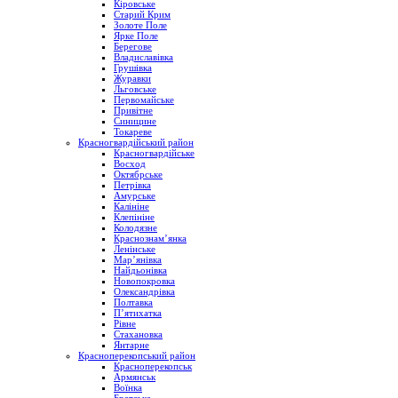
Кіровське
Старий Крим
Золоте Поле
Ярке Поле
Берегове
Владиславівка
Грушівка
Журавки
Льговське
Первомайське
Привітне
Синицине
Токареве
Красногвардійський район
Красногвардійське
Восход
Октябрське
Петрівка
Амурське
Калініне
Клепініне
Колодязне
Краснознам’янка
Ленінське
Мар’янівка
Найдьонівка
Новопокровка
Олександрівка
Полтавка
П’ятихатка
Рівне
Стахановка
Янтарне
Красноперекопський район
Красноперекопськ
Армянськ
Воїнка