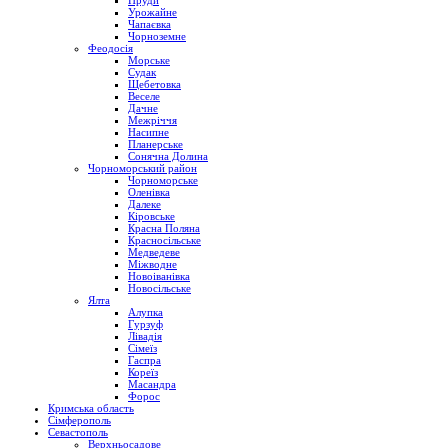
Пруди
Урожайне
Чапаєвка
Чорноземне
Феодосія
Морське
Судак
Щебетовка
Веселе
Дачне
Межріччя
Насипне
Планерське
Сонячна Долина
Чорноморський район
Чорноморське
Оленівка
Далеке
Кіровське
Красна Поляна
Красносільське
Медведеве
Міжводне
Новоіванівка
Новосільське
Ялта
Алупка
Гурзуф
Лівадія
Сімеїз
Гаспра
Кореїз
Масандра
Форос
Кримська область
Сімферополь
Севастополь
Верхньосадове