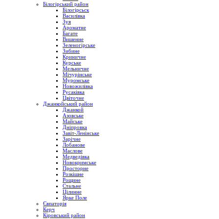
Білогірський район
Білогірсьск
Василівка
Зуя
Ароматне
Багате
Вишенне
Зеленогірське
Зибине
Криничне
Курське
Мельничне
Мічурінське
Муромське
Новожилівка
Русаківка
Цвіточне
Джанкойський район
Джанкой
Азовське
Майське
Дніпровка
Завіт-Ленінське
Зарічне
Лобанове
Маслове
Медведівка
Новокримське
Просторне
Розкішне
Рощине
Стальне
Цілинне
Ярке Поле
Євпаторія
Керч
Кіровський район