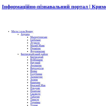
Інформаційно-пізнавальний портал | Кримс
Міста і села Криму
Алушта
Малоріченське
Ізобільне
Лучисте
Малий Маяк
Привітне
Фрунзенське
Бахчисарайський район
Бахчисарай
Куйбишеве
Научний
Ароматне
Верхоріччя
Віліне
Голубинка
Залізничне
Зелене
Каштани
Красний Мак
Плодове
Поштове
Скалисте
Табачне
Тінисте
Тернівка
Углове