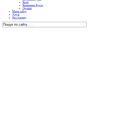
Кача
Комишева Бухта
Орлине
Мапа сайту
Друзі
На головну