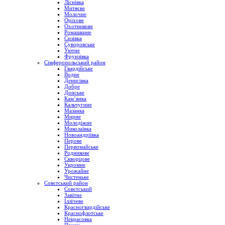
Ліснівка
Митяєве
Молочне
Оріхове
Охотникове
Ромашкине
Сизівка
Суворовське
Уютне
Фрунзівка
Сімферопольський район
Гвардійське
Водне
Денисівка
Добре
Донське
Кам’янка
Кальчугине
Мазанка
Мирне
Молодіжне
Миколаївка
Новоандріївка
Перове
Первомайське
Родникове
Скворцове
Укромне
Урожайне
Чистеньке
Совєтський район
Совєтський
Завітне
Іллічеве
Красногвардійське
Краснофлотське
Некрасовка