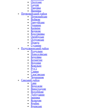
Охотське
Садове
Уварівка
Якимівка
Первомайський район
Первомайське
Войкове
Гвардійське
Гришине
Калініне
Кормове
Крестянівка
Октябрське
Островське
Правда
Сусаніне
Роздольненський район
Роздольне
Новоселівське
Березівка
Ботанічне
Воронки
Ковильне
Руч’ї
Славне
Слов’янське
Чернишове
Сакський район
Саки
Вересаєве
Виноградове
Воробйове
Добрушине
Іванівка
Кольцове
Крайнє
Кримське