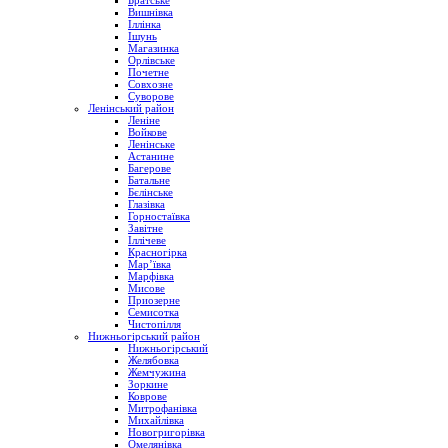
Братське
Вишнівка
Іллінка
Ішунь
Магазинка
Орлівське
Почетне
Совхозне
Суворове
Ленінський район
Леніне
Войкове
Ленінське
Астанине
Багерове
Батальне
Бєлінське
Глазівка
Горностаївка
Завітне
Іллічеве
Красногірка
Мар’ївка
Марфівка
Мисове
Приозерне
Семисотка
Чистопілля
Нижньогірський район
Нижньогірський
Желябовка
Жемчужина
Зоркине
Коврове
Митрофанівка
Михайлівка
Новогригорівка
Омелянівка