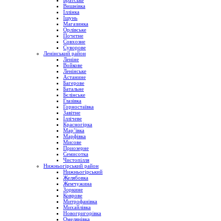
Братське
Вишнівка
Іллінка
Ішунь
Магазинка
Орлівське
Почетне
Совхозне
Суворове
Ленінський район
Леніне
Войкове
Ленінське
Астанине
Багерове
Батальне
Бєлінське
Глазівка
Горностаївка
Завітне
Іллічеве
Красногірка
Мар’ївка
Марфівка
Мисове
Приозерне
Семисотка
Чистопілля
Нижньогірський район
Нижньогірський
Желябовка
Жемчужина
Зоркине
Коврове
Митрофанівка
Михайлівка
Новогригорівка
Омелянівка