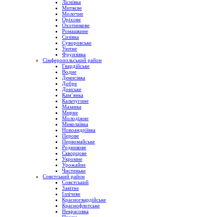
Ліснівка
Митяєве
Молочне
Оріхове
Охотникове
Ромашкине
Сизівка
Суворовське
Уютне
Фрунзівка
Сімферопольський район
Гвардійське
Водне
Денисівка
Добре
Донське
Кам’янка
Кальчугине
Мазанка
Мирне
Молодіжне
Миколаївка
Новоандріївка
Перове
Первомайське
Родникове
Скворцове
Укромне
Урожайне
Чистеньке
Совєтський район
Совєтський
Завітне
Іллічеве
Красногвардійське
Краснофлотське
Некрасовка