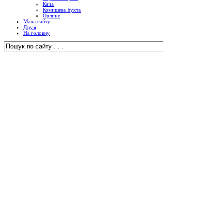
Кача
Комишева Бухта
Орлине
Мапа сайту
Друзі
На головну