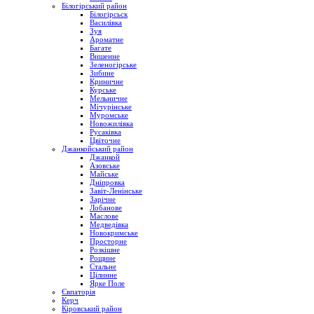
Білогірський район
Білогірсьск
Василівка
Зуя
Ароматне
Багате
Вишенне
Зеленогірське
Зибине
Криничне
Курське
Мельничне
Мічурінське
Муромське
Новожилівка
Русаківка
Цвіточне
Джанкойський район
Джанкой
Азовське
Майське
Дніпровка
Завіт-Ленінське
Зарічне
Лобанове
Маслове
Медведівка
Новокримське
Просторне
Розкішне
Рощине
Стальне
Цілинне
Ярке Поле
Євпаторія
Керч
Кіровський район