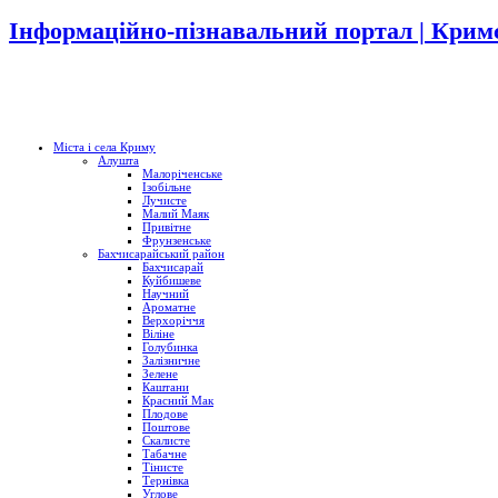
Інформаційно-пізнавальний портал | Кримс
Міста і села Криму
Алушта
Малоріченське
Ізобільне
Лучисте
Малий Маяк
Привітне
Фрунзенське
Бахчисарайський район
Бахчисарай
Куйбишеве
Научний
Ароматне
Верхоріччя
Віліне
Голубинка
Залізничне
Зелене
Каштани
Красний Мак
Плодове
Поштове
Скалисте
Табачне
Тінисте
Тернівка
Углове