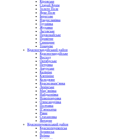
Кіровське
Старий Крим
Золоте Поле
Ярке Поле
Берегове
Владиславівка
Грушівка
Журавки
Льговське
Первомайське
Привітне
Синицине
Токареве
Красногвардійський район
Красногвардійське
Восход
Октябрське
Петрівка
Амурське
Калініне
Клепініне
Колодязне
Краснознам’янка
Ленінське
Мар’янівка
Найдьонівка
Новопокровка
Олександрівка
Полтавка
П’ятихатка
Рівне
Стахановка
Янтарне
Красноперекопський район
Красноперекопськ
Армянськ
Воїнка