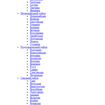
Охотське
Садове
Уварівка
Якимівка
Первомайський район
Первомайське
Войкове
Гвардійське
Гришине
Калініне
Кормове
Крестянівка
Октябрське
Островське
Правда
Сусаніне
Роздольненський район
Роздольне
Новоселівське
Березівка
Ботанічне
Воронки
Ковильне
Руч’ї
Славне
Слов’янське
Чернишове
Сакський район
Саки
Вересаєве
Виноградове
Воробйове
Добрушине
Іванівка
Кольцове
Крайнє
Кримське