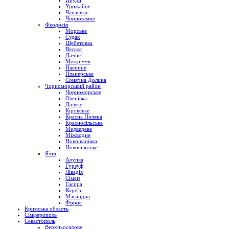
Пруди
Урожайне
Чапаєвка
Чорноземне
Феодосія
Морське
Судак
Щебетовка
Веселе
Дачне
Межріччя
Насипне
Планерське
Сонячна Долина
Чорноморський район
Чорноморське
Оленівка
Далеке
Кіровське
Красна Поляна
Красносільське
Медведеве
Міжводне
Новоіванівка
Новосільське
Ялта
Алупка
Гурзуф
Лівадія
Сімеїз
Гаспра
Кореїз
Масандра
Форос
Кримська область
Сімферополь
Севастополь
Верхньосадове