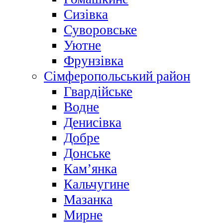
Сизівка
Суворовське
Уютне
Фрунзівка
Сімферопольський район
Гвардійське
Водне
Денисівка
Добре
Донське
Кам’янка
Кальчугине
Мазанка
Мирне