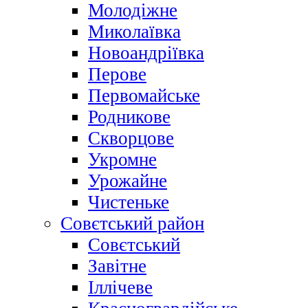
Молодіжне
Миколаївка
Новоандріївка
Перове
Первомайське
Родникове
Скворцове
Укромне
Урожайне
Чистеньке
Совєтський район
Совєтський
Завітне
Іллічеве