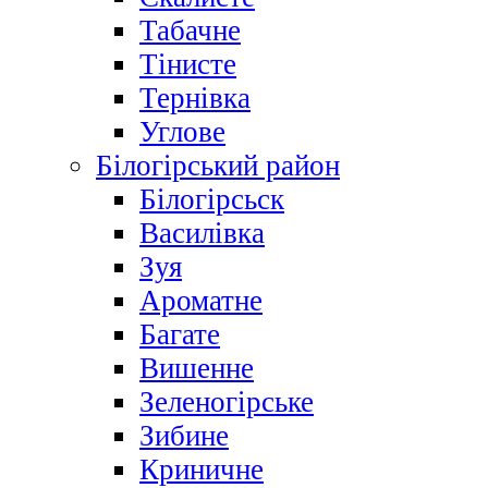
Табачне
Тінисте
Тернівка
Углове
Білогірський район
Білогірсьск
Василівка
Зуя
Ароматне
Багате
Вишенне
Зеленогірське
Зибине
Криничне