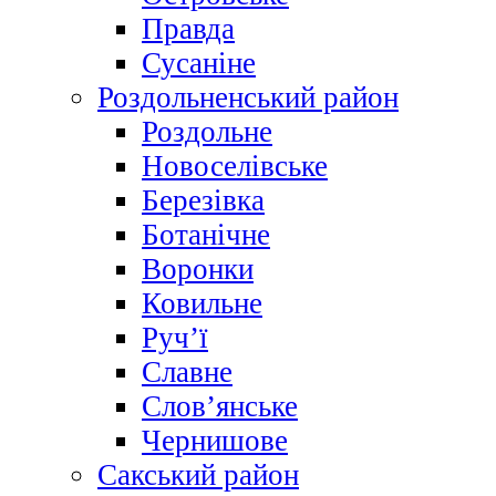
Правда
Сусаніне
Роздольненський район
Роздольне
Новоселівське
Березівка
Ботанічне
Воронки
Ковильне
Руч’ї
Славне
Слов’янське
Чернишове
Сакський район