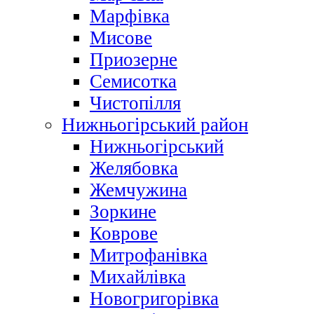
Марфівка
Мисове
Приозерне
Семисотка
Чистопілля
Нижньогірський район
Нижньогірський
Желябовка
Жемчужина
Зоркине
Коврове
Митрофанівка
Михайлівка
Новогригорівка