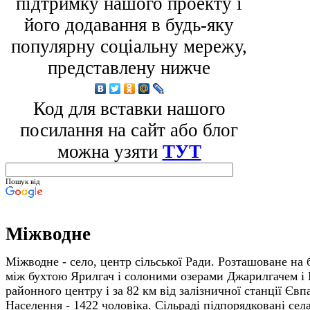
підтримку нашого проекту і
його додавання в будь-яку
популярну соціальну мережу,
представлену нижче
Код для вставки нашого
посилання на сайт або блог
можна узяти
ТУТ
Пошук від
Міжводне
Міжводне - село, центр сільської Ради. Розташоване на б
між бухтою Ярилгач і солоними озерами Джарилгачем і 
районного центру і за 82 км від залізничної станції Євпа
Населення - 1422 чоловіка. Сіль­раді підпорядковані сел