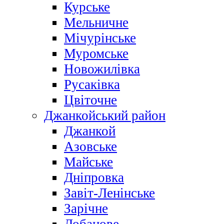
Курське
Мельничне
Мічурінське
Муромське
Новожилівка
Русаківка
Цвіточне
Джанкойський район
Джанкой
Азовське
Майське
Дніпровка
Завіт-Ленінське
Зарічне