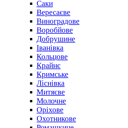
Саки
Вересаєве
Виноградове
Воробйове
Добрушине
Іванівка
Кольцове
Крайнє
Кримське
Ліснівка
Митяєве
Молочне
Оріхове
Охотникове
Ромашкине