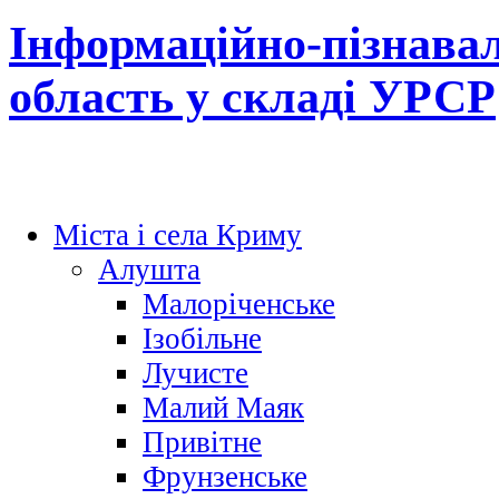
Інформаційно-пізнава
область у складі УРСР
Міста і села Криму
Алушта
Малоріченське
Ізобільне
Лучисте
Малий Маяк
Привітне
Фрунзенське