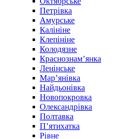
Октябрське
Петрівка
Амурське
Калініне
Клепініне
Колодязне
Краснознам’янка
Ленінське
Мар’янівка
Найдьонівка
Новопокровка
Олександрівка
Полтавка
П’ятихатка
Рівне