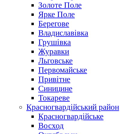
Золоте Поле
Ярке Поле
Берегове
Владиславівка
Грушівка
Журавки
Льговське
Первомайське
Привітне
Синицине
Токареве
Красногвардійський район
Красногвардійське
Восход