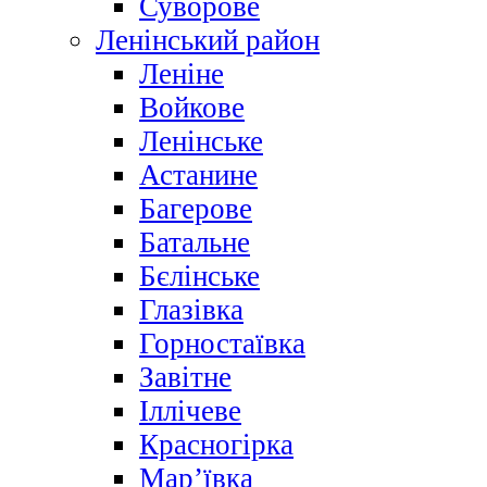
Суворове
Ленінський район
Леніне
Войкове
Ленінське
Астанине
Багерове
Батальне
Бєлінське
Глазівка
Горностаївка
Завітне
Іллічеве
Красногірка
Мар’ївка