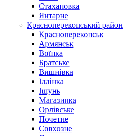
Стахановка
Янтарне
Красноперекопський район
Красноперекопськ
Армянськ
Воїнка
Братське
Вишнівка
Іллінка
Ішунь
Магазинка
Орлівське
Почетне
Совхозне