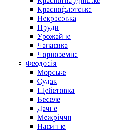
Красногвардійське
Краснофлотське
Некрасовка
Пруди
Урожайне
Чапаєвка
Чорноземне
Феодосія
Морське
Судак
Щебетовка
Веселе
Дачне
Межріччя
Насипне