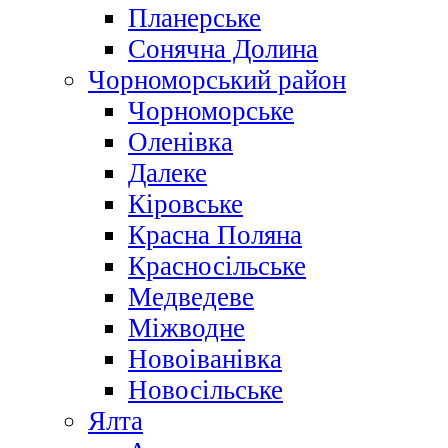
Планерське
Сонячна Долина
Чорноморський район
Чорноморське
Оленівка
Далеке
Кіровське
Красна Поляна
Красносільське
Медведеве
Міжводне
Новоіванівка
Новосільське
Ялта