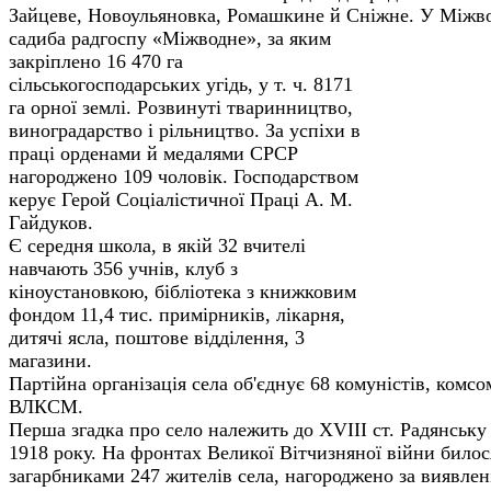
Зайцеве, Новоульяновка, Ромашкине й Сніжне.
У Міжво
садиба радгоспу «Міжводне», за яким
закріплено 16 470 га
сільськогосподарських угідь, у т. ч. 8171
га орної землі. Розвинуті тваринництво,
виноградарство і рільництво. За успіхи в
праці орденами й медалями СРСР
нагороджено 109 чоловік. Господарством
керує Герой Соціалістичної Праці А. М.
Гайдуков.
Є середня школа, в якій 32 вчителі
навчають 356 учнів, клуб з
кіноустановкою, бібліотека з книжковим
фондом 11,4 тис. примірників, лікарня,
дитячі ясла, поштове відділення, 3
магазини.
Партійна організація села об'єднує 68 кому­ністів, комсо
ВЛКСМ.
Перша згадка про село належить до XVIII ст. Радянську 
1918 року. На фронтах Великої Вітчизняної війни било
загарбниками 247 жителів села, нагороджено за виявлені