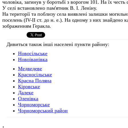
чоловіка, загинув у боротьбі з во­рогом 101. На їх честь
У селі встановлено пам'ятник В. І. Леніну.
На території та поблизу села виявлені залиш­ки могиль
поселень (IV-II ст. до н. е.). На одному з них знайдено 
зображенням Геракла.
Дивиться також інші населені пункти району:
Новосільське
Новоіванівка
Медведеве
Красносільське
Красна Поляна
Кіровське
Далеке
Оленівка
Чорноморське
Чорноморський район
.