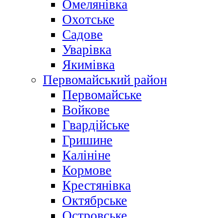
Омелянівка
Охотське
Садове
Уварівка
Якимівка
Первомайський район
Первомайське
Войкове
Гвардійське
Гришине
Калініне
Кормове
Крестянівка
Октябрське
Островське