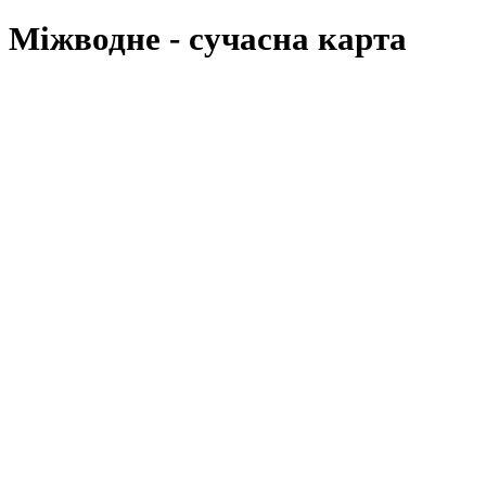
Міжводне
- cучасна карта