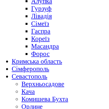
Алупка
Гурзуф
Лівадія
Сімеїз
Гаспра
Кореїз
Масандра
Форос
Кримська область
Сімферополь
Севастополь
Верхньосадове
Кача
Комишева Бухта
Орлине