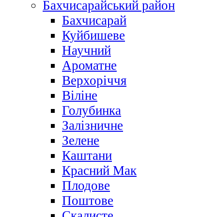
Бахчисарайський район
Бахчисарай
Куйбишеве
Научний
Ароматне
Верхоріччя
Віліне
Голубинка
Залізничне
Зелене
Каштани
Красний Мак
Плодове
Поштове
Скалисте