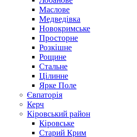
Лобанове
Маслове
Медведівка
Новокримське
Просторне
Розкішне
Рощине
Стальне
Цілинне
Ярке Поле
Євпаторія
Керч
Кіровський район
Кіровське
Старий Крим