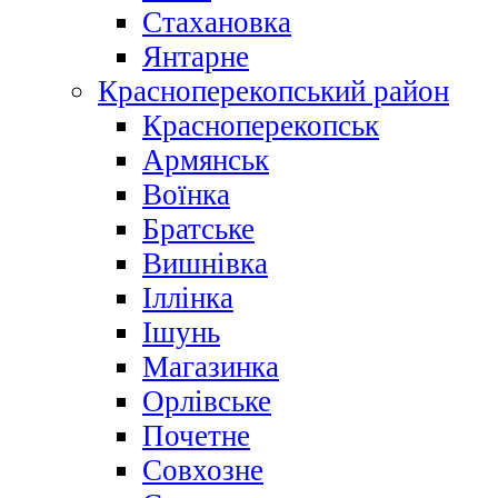
Стахановка
Янтарне
Красноперекопський район
Красноперекопськ
Армянськ
Воїнка
Братське
Вишнівка
Іллінка
Ішунь
Магазинка
Орлівське
Почетне
Совхозне