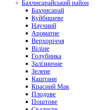
Бахчисарайський район
Бахчисарай
Куйбишеве
Научний
Ароматне
Верхоріччя
Віліне
Голубинка
Залізничне
Зелене
Каштани
Красний Мак
Плодове
Поштове
Скалисте