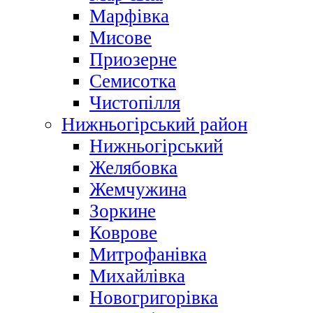
Марфівка
Мисове
Приозерне
Семисотка
Чистопілля
Нижньогірський район
Нижньогірський
Желябовка
Жемчужина
Зоркине
Коврове
Митрофанівка
Михайлівка
Новогригорівка