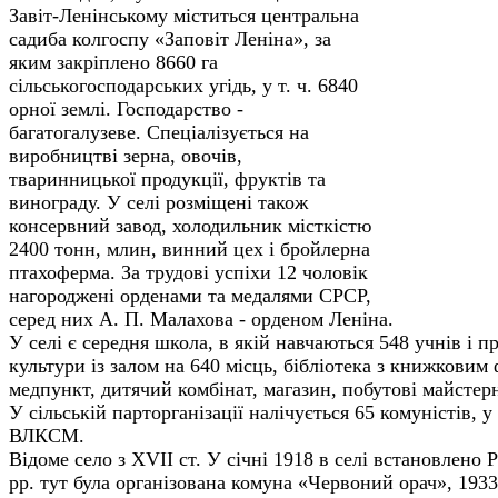
Завіт-Ленінському міститься центральна
садиба колгоспу «Заповіт Леніна», за
яким за­кріплено 8660 га
сільськогосподарських угідь, у т. ч. 6840
орної землі. Господарство -
багатогалузеве. Спеціалізується на
виробництві зерна, овочів,
тваринницької продукції, фруктів та
винограду. У селі розміщені також
консервний завод, холодильник місткістю
2400 тонн, млин, винний цех і бройлерна
птахоферма. За трудові успіхи 12 чоловік
нагороджені орденами та меда­лями СРСР,
серед них А. П. Малахова - орде­ном Леніна.
У селі є середня школа, в якій навчаються 548 учнів і 
культури із залом на 640 місць, бібліотека з книж­ковим
медпункт, дитячий комбінат, магазин, побутові майстерн
У сільській парторганізації налічується 65 комуністів, у
ВЛКСМ.
Відоме село з XVII ст. У січні 1918 в селі встановлено 
рр. тут була організована комуна «Червоний орач», 1933