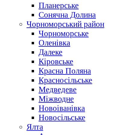
Планерське
Сонячна Долина
Чорноморський район
Чорноморське
Оленівка
Далеке
Кіровське
Красна Поляна
Красносільське
Медведеве
Міжводне
Новоіванівка
Новосільське
Ялта