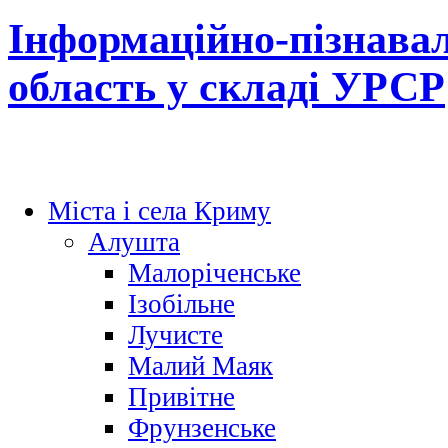
Інформаційно-пізнава
область у складі УРСР
Міста і села Криму
Алушта
Малоріченське
Ізобільне
Лучисте
Малий Маяк
Привітне
Фрунзенське