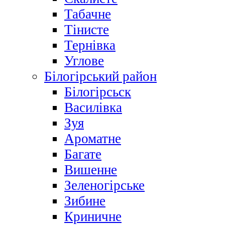
Табачне
Тінисте
Тернівка
Углове
Білогірський район
Білогірсьск
Василівка
Зуя
Ароматне
Багате
Вишенне
Зеленогірське
Зибине
Криничне