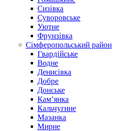
Сизівка
Суворовське
Уютне
Фрунзівка
Сімферопольський район
Гвардійське
Водне
Денисівка
Добре
Донське
Кам’янка
Кальчугине
Мазанка
Мирне