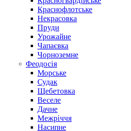
Красногвардійське
Краснофлотське
Некрасовка
Пруди
Урожайне
Чапаєвка
Чорноземне
Феодосія
Морське
Судак
Щебетовка
Веселе
Дачне
Межріччя
Насипне