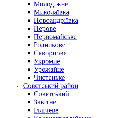
Молодіжне
Миколаївка
Новоандріївка
Перове
Первомайське
Родникове
Скворцове
Укромне
Урожайне
Чистеньке
Совєтський район
Совєтський
Завітне
Іллічеве