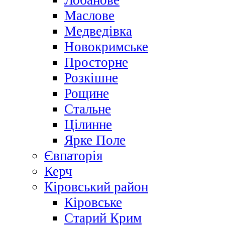
Лобанове
Маслове
Медведівка
Новокримське
Просторне
Розкішне
Рощине
Стальне
Цілинне
Ярке Поле
Євпаторія
Керч
Кіровський район
Кіровське
Старий Крим