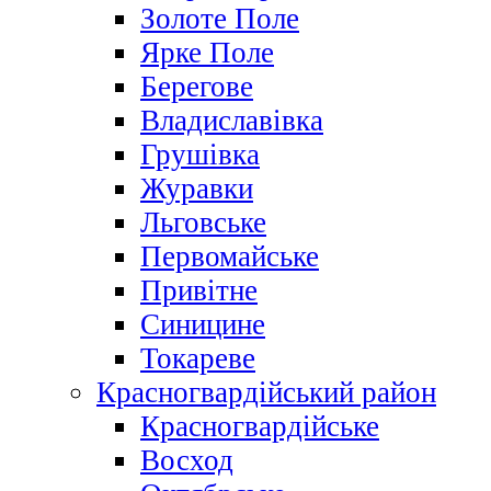
Золоте Поле
Ярке Поле
Берегове
Владиславівка
Грушівка
Журавки
Льговське
Первомайське
Привітне
Синицине
Токареве
Красногвардійський район
Красногвардійське
Восход