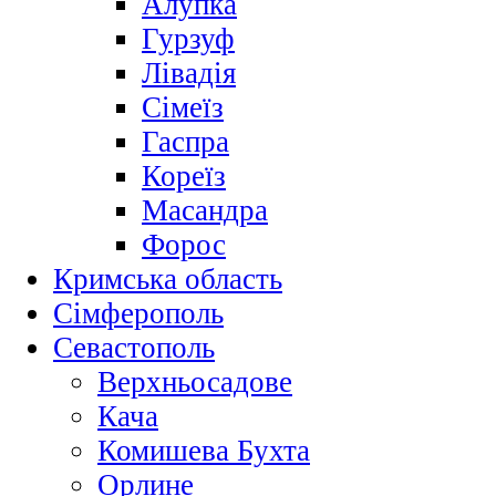
Алупка
Гурзуф
Лівадія
Сімеїз
Гаспра
Кореїз
Масандра
Форос
Кримська область
Сімферополь
Севастополь
Верхньосадове
Кача
Комишева Бухта
Орлине