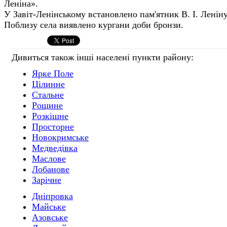
Леніна».
У Завіт-Ленінському встановлено пам'ятник В. І. Леніну
Поблизу села виявлено кургани доби бронзи.
Дивиться також інші населені пункти району:
Ярке Поле
Цілинне
Стальне
Рощине
Розкішне
Просторне
Новокримське
Медведівка
Маслове
Лобанове
Зарічне
Дніпровка
Майське
Азовське