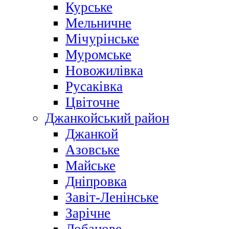
Курське
Мельничне
Мічурінське
Муромське
Новожилівка
Русаківка
Цвіточне
Джанкойський район
Джанкой
Азовське
Майське
Дніпровка
Завіт-Ленінське
Зарічне