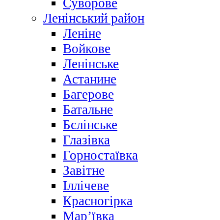
Суворове
Ленінський район
Леніне
Войкове
Ленінське
Астанине
Багерове
Батальне
Бєлінське
Глазівка
Горностаївка
Завітне
Іллічеве
Красногірка
Мар’ївка