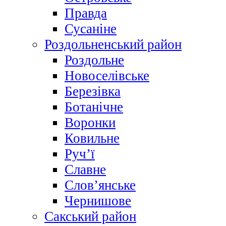
Правда
Сусаніне
Роздольненський район
Роздольне
Новоселівське
Березівка
Ботанічне
Воронки
Ковильне
Руч’ї
Славне
Слов’янське
Чернишове
Сакський район