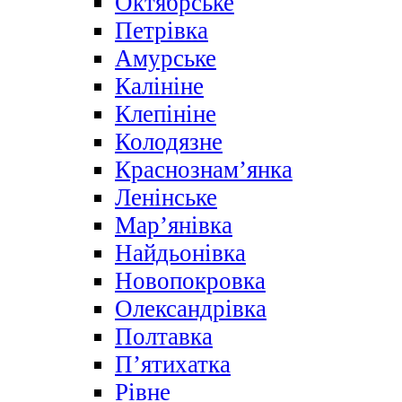
Октябрське
Петрівка
Амурське
Калініне
Клепініне
Колодязне
Краснознам’янка
Ленінське
Мар’янівка
Найдьонівка
Новопокровка
Олександрівка
Полтавка
П’ятихатка
Рівне