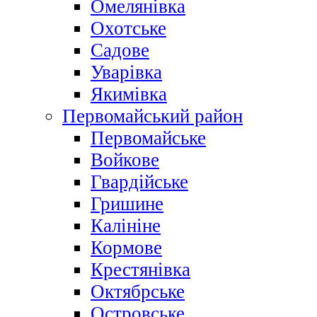
Омелянівка
Охотське
Садове
Уварівка
Якимівка
Первомайський район
Первомайське
Войкове
Гвардійське
Гришине
Калініне
Кормове
Крестянівка
Октябрське
Островське