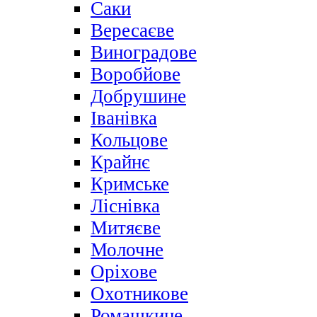
Саки
Вересаєве
Виноградове
Воробйове
Добрушине
Іванівка
Кольцове
Крайнє
Кримське
Ліснівка
Митяєве
Молочне
Оріхове
Охотникове
Ромашкине