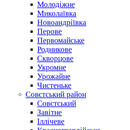
Молодіжне
Миколаївка
Новоандріївка
Перове
Первомайське
Родникове
Скворцове
Укромне
Урожайне
Чистеньке
Совєтський район
Совєтський
Завітне
Іллічеве