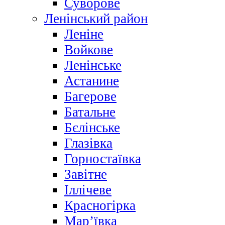
Суворове
Ленінський район
Леніне
Войкове
Ленінське
Астанине
Багерове
Батальне
Бєлінське
Глазівка
Горностаївка
Завітне
Іллічеве
Красногірка
Мар’ївка