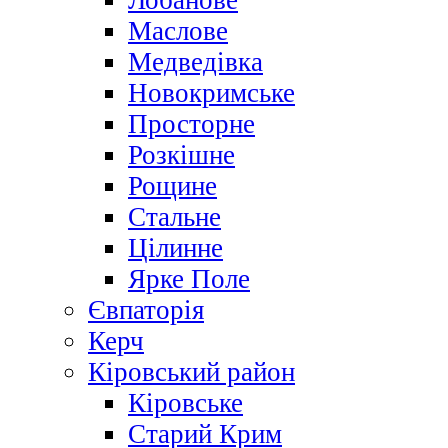
Лобанове
Маслове
Медведівка
Новокримське
Просторне
Розкішне
Рощине
Стальне
Цілинне
Ярке Поле
Євпаторія
Керч
Кіровський район
Кіровське
Старий Крим