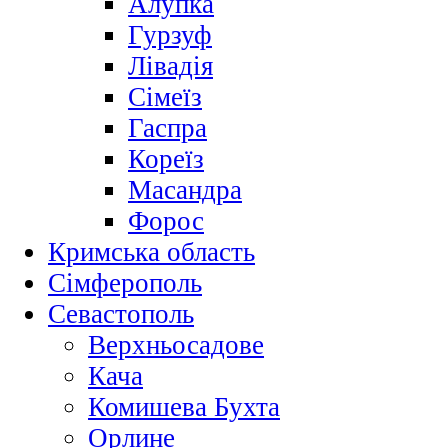
Алупка
Гурзуф
Лівадія
Сімеїз
Гаспра
Кореїз
Масандра
Форос
Кримська область
Сімферополь
Севастополь
Верхньосадове
Кача
Комишева Бухта
Орлине