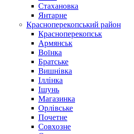
Стахановка
Янтарне
Красноперекопський район
Красноперекопськ
Армянськ
Воїнка
Братське
Вишнівка
Іллінка
Ішунь
Магазинка
Орлівське
Почетне
Совхозне