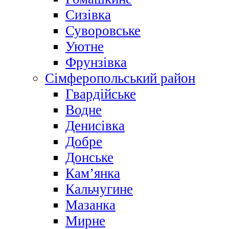
Сизівка
Суворовське
Уютне
Фрунзівка
Сімферопольський район
Гвардійське
Водне
Денисівка
Добре
Донське
Кам’янка
Кальчугине
Мазанка
Мирне