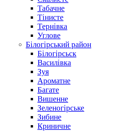
Табачне
Тінисте
Тернівка
Углове
Білогірський район
Білогірсьск
Василівка
Зуя
Ароматне
Багате
Вишенне
Зеленогірське
Зибине
Криничне