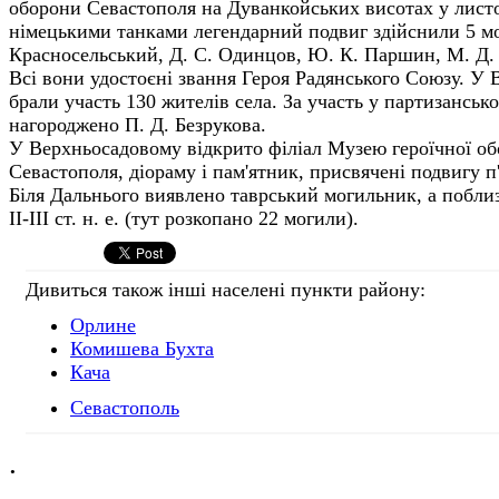
оборони Севастополя на Дуванкойських висотах у листо
німецькими танками легендарний подвиг здійс­нили 5 мо
Красносельський, Д. С. Одинцов, Ю. К. Паршин, М. Д. 
Всі вони удостоєні зван­ня Героя Радянського Союзу. У В
брали участь 130 жителів села. За участь у партизанськ
нагороджено П. Д. Безрукова.
У Верхньосадовому відкрито філіал Музею героїчної об
Севастополя, діораму і пам'ятник, присвячені подвигу п
Біля Дальнього виявлено таврський могиль­ник, а побл
ІІ-ІІІ ст. н. е. (тут розкопано 22 могили).
Дивиться також інші населені пункти району:
Орлине
Комишева Бухта
Кача
Севастополь
.