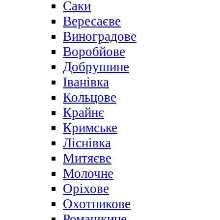
Саки
Вересаєве
Виноградове
Воробйове
Добрушине
Іванівка
Кольцове
Крайнє
Кримське
Ліснівка
Митяєве
Молочне
Оріхове
Охотникове
Ромашкине