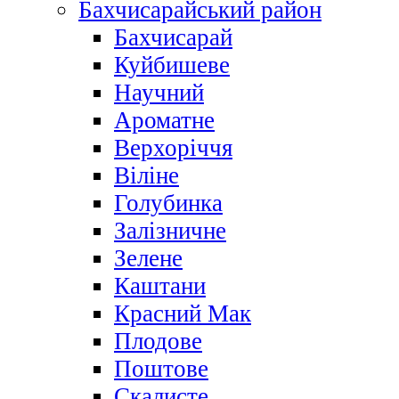
Бахчисарайський район
Бахчисарай
Куйбишеве
Научний
Ароматне
Верхоріччя
Віліне
Голубинка
Залізничне
Зелене
Каштани
Красний Мак
Плодове
Поштове
Скалисте