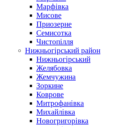
Марфівка
Мисове
Приозерне
Семисотка
Чистопілля
Нижньогірський район
Нижньогірський
Желябовка
Жемчужина
Зоркине
Коврове
Митрофанівка
Михайлівка
Новогригорівка