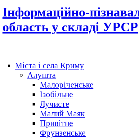
Інформаційно-пізнава
область у складі УРСР
Міста і села Криму
Алушта
Малоріченське
Ізобільне
Лучисте
Малий Маяк
Привітне
Фрунзенське