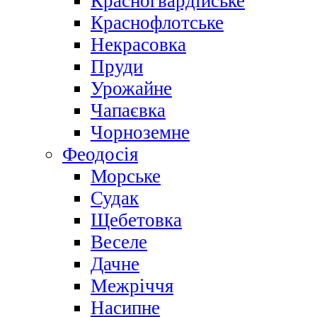
Красногвардійське
Краснофлотське
Некрасовка
Пруди
Урожайне
Чапаєвка
Чорноземне
Феодосія
Морське
Судак
Щебетовка
Веселе
Дачне
Межріччя
Насипне