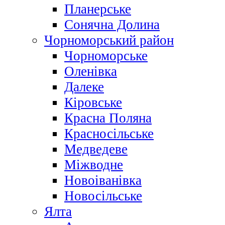
Планерське
Сонячна Долина
Чорноморський район
Чорноморське
Оленівка
Далеке
Кіровське
Красна Поляна
Красносільське
Медведеве
Міжводне
Новоіванівка
Новосільське
Ялта