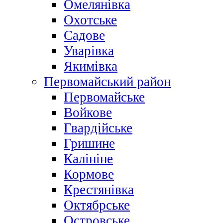
Омелянівка
Охотське
Садове
Уварівка
Якимівка
Первомайський район
Первомайське
Войкове
Гвардійське
Гришине
Калініне
Кормове
Крестянівка
Октябрське
Островське