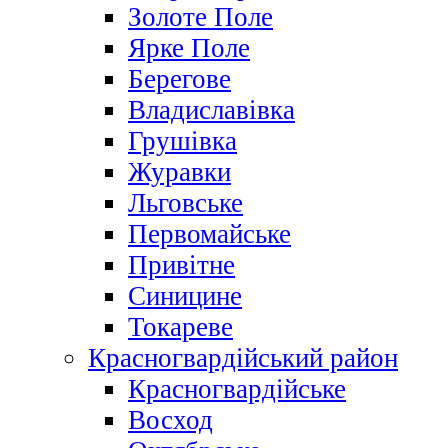
Золоте Поле
Ярке Поле
Берегове
Владиславівка
Грушівка
Журавки
Льговське
Первомайське
Привітне
Синицине
Токареве
Красногвардійський район
Красногвардійське
Восход