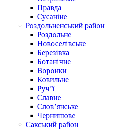
Правда
Сусаніне
Роздольненський район
Роздольне
Новоселівське
Березівка
Ботанічне
Воронки
Ковильне
Руч’ї
Славне
Слов’янське
Чернишове
Сакський район