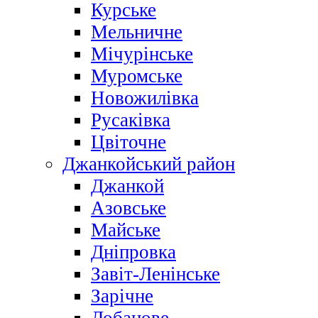
Курське
Мельничне
Мічурінське
Муромське
Новожилівка
Русаківка
Цвіточне
Джанкойський район
Джанкой
Азовське
Майське
Дніпровка
Завіт-Ленінське
Зарічне