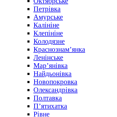
Октябрське
Петрівка
Амурське
Калініне
Клепініне
Колодязне
Краснознам’янка
Ленінське
Мар’янівка
Найдьонівка
Новопокровка
Олександрівка
Полтавка
П’ятихатка
Рівне