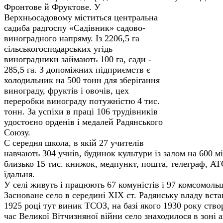
Фронтове й Фруктове.
У
Верхньосадовому міститься центральна
са­диба радгоспу «Садівник» садово-
виноградного напряму. Із 2206,5 га
сільськогосподарських угідь
виноградники займають 100 га, сади -
285,5 га. З допоміжних підприємств є
холодильник на 500 тонн для зберігання
винограду, фруктів і ово­чів, цех
переробки винограду потужністю 4 тис.
тонн. За успіхи в праці 106 трудівників
удос­тоєно орденів і медалей Радянського
Союзу.
С середня школа, в якій 27 учителів
навча­ють 304 учнів, будинок культури із залом на 600 м
близько 15 тис. книжок, медпункт, пошта, телеграф, АТС
їдальня.
У селі живуть і працюють 67 комуністів і 97 комсомольц
Засноване село в середині XIX ст. Радянську владу вста
1925 році тут виник ТСОЗ, на базі якого 1930 року ство­
час Великої Вітчиз­няної війни село знаходилося в зоні 