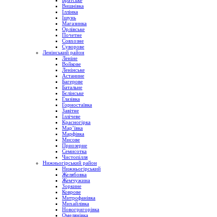
Братське
Вишнівка
Іллінка
Ішунь
Магазинка
Орлівське
Почетне
Совхозне
Суворове
Ленінський район
Леніне
Войкове
Ленінське
Астанине
Багерове
Батальне
Бєлінське
Глазівка
Горностаївка
Завітне
Іллічеве
Красногірка
Мар’ївка
Марфівка
Мисове
Приозерне
Семисотка
Чистопілля
Нижньогірський район
Нижньогірський
Желябовка
Жемчужина
Зоркине
Коврове
Митрофанівка
Михайлівка
Новогригорівка
Омелянівка