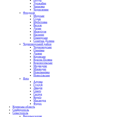
Пруди
Урожайне
Чапаєвка
Чорноземне
Феодосія
Морське
Судак
Щебетовка
Веселе
Дачне
Межріччя
Насипне
Планерське
Сонячна Долина
Чорноморський район
Чорноморське
Оленівка
Далеке
Кіровське
Красна Поляна
Красносільське
Медведеве
Міжводне
Новоіванівка
Новосільське
Ялта
Алупка
Гурзуф
Лівадія
Сімеїз
Гаспра
Кореїз
Масандра
Форос
Кримська область
Сімферополь
Севастополь
Верхньосадове