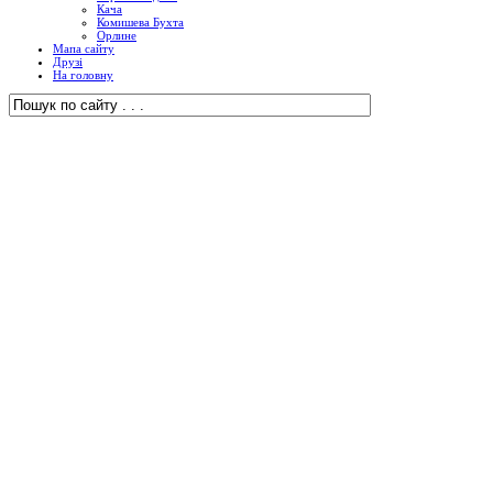
Кача
Комишева Бухта
Орлине
Мапа сайту
Друзі
На головну