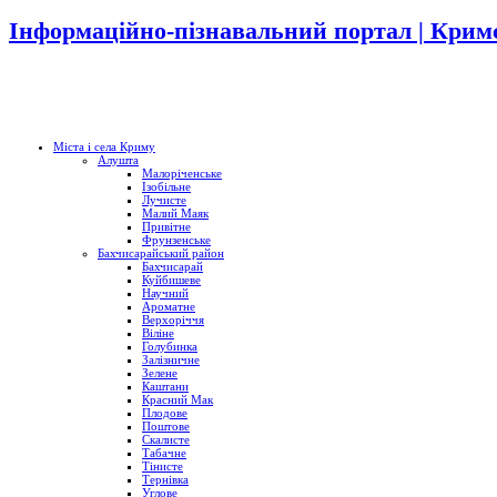
Інформаційно-пізнавальний портал | Кримс
Міста і села Криму
Алушта
Малоріченське
Ізобільне
Лучисте
Малий Маяк
Привітне
Фрунзенське
Бахчисарайський район
Бахчисарай
Куйбишеве
Научний
Ароматне
Верхоріччя
Віліне
Голубинка
Залізничне
Зелене
Каштани
Красний Мак
Плодове
Поштове
Скалисте
Табачне
Тінисте
Тернівка
Углове