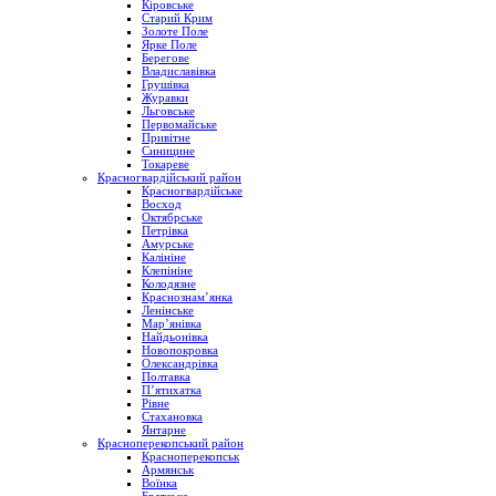
Кіровське
Старий Крим
Золоте Поле
Ярке Поле
Берегове
Владиславівка
Грушівка
Журавки
Льговське
Первомайське
Привітне
Синицине
Токареве
Красногвардійський район
Красногвардійське
Восход
Октябрське
Петрівка
Амурське
Калініне
Клепініне
Колодязне
Краснознам’янка
Ленінське
Мар’янівка
Найдьонівка
Новопокровка
Олександрівка
Полтавка
П’ятихатка
Рівне
Стахановка
Янтарне
Красноперекопський район
Красноперекопськ
Армянськ
Воїнка