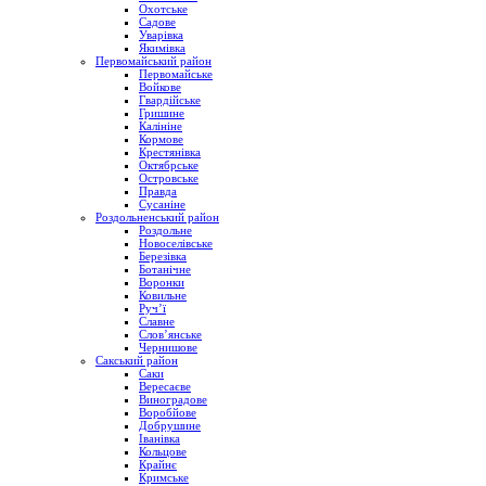
Охотське
Садове
Уварівка
Якимівка
Первомайський район
Первомайське
Войкове
Гвардійське
Гришине
Калініне
Кормове
Крестянівка
Октябрське
Островське
Правда
Сусаніне
Роздольненський район
Роздольне
Новоселівське
Березівка
Ботанічне
Воронки
Ковильне
Руч’ї
Славне
Слов’янське
Чернишове
Сакський район
Саки
Вересаєве
Виноградове
Воробйове
Добрушине
Іванівка
Кольцове
Крайнє
Кримське