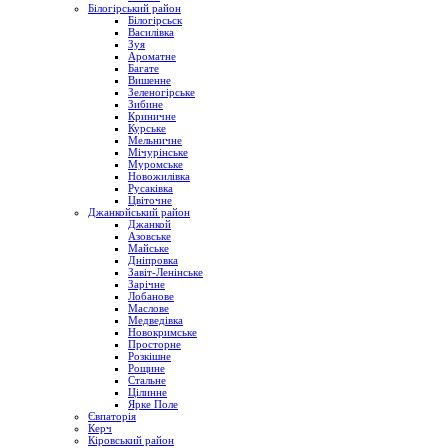
Білогірський район
Білогірсьск
Василівка
Зуя
Ароматне
Багате
Вишенне
Зеленогірське
Зибине
Криничне
Курське
Мельничне
Мічурінське
Муромське
Новожилівка
Русаківка
Цвіточне
Джанкойський район
Джанкой
Азовське
Майське
Дніпровка
Завіт-Ленінське
Зарічне
Лобанове
Маслове
Медведівка
Новокримське
Просторне
Розкішне
Рощине
Стальне
Цілинне
Ярке Поле
Євпаторія
Керч
Кіровський район