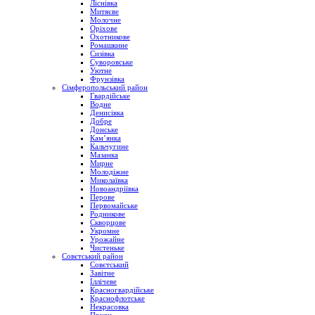
Ліснівка
Митяєве
Молочне
Оріхове
Охотникове
Ромашкине
Сизівка
Суворовське
Уютне
Фрунзівка
Сімферопольський район
Гвардійське
Водне
Денисівка
Добре
Донське
Кам’янка
Кальчугине
Мазанка
Мирне
Молодіжне
Миколаївка
Новоандріївка
Перове
Первомайське
Родникове
Скворцове
Укромне
Урожайне
Чистеньке
Совєтський район
Совєтський
Завітне
Іллічеве
Красногвардійське
Краснофлотське
Некрасовка