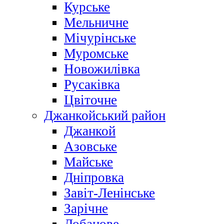
Курське
Мельничне
Мічурінське
Муромське
Новожилівка
Русаківка
Цвіточне
Джанкойський район
Джанкой
Азовське
Майське
Дніпровка
Завіт-Ленінське
Зарічне