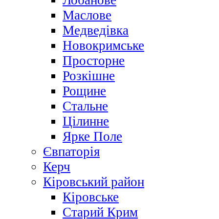
Лобанове
Маслове
Медведівка
Новокримське
Просторне
Розкішне
Рощине
Стальне
Цілинне
Ярке Поле
Євпаторія
Керч
Кіровський район
Кіровське
Старий Крим