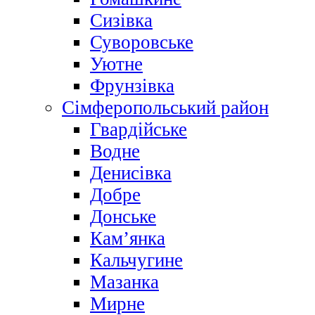
Сизівка
Суворовське
Уютне
Фрунзівка
Сімферопольський район
Гвардійське
Водне
Денисівка
Добре
Донське
Кам’янка
Кальчугине
Мазанка
Мирне