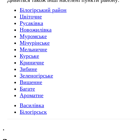
Білогірський район
Цвіточне
Русаківка
Новожилівка
Муромське
Мічурінське
Мельничне
Курське
Криничне
Зибине
Зеленогірське
Вишенне
Багате
Ароматне
Василівка
Білогірсьск
.