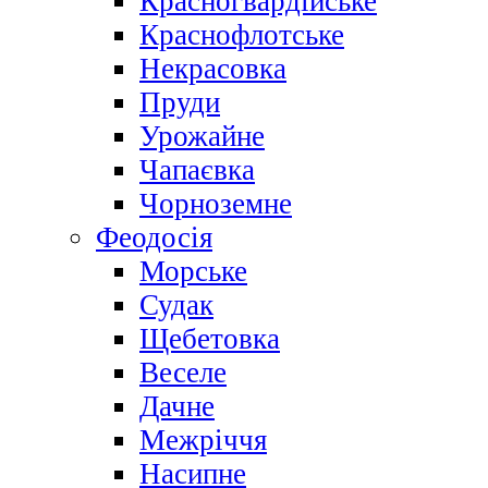
Красногвардійське
Краснофлотське
Некрасовка
Пруди
Урожайне
Чапаєвка
Чорноземне
Феодосія
Морське
Судак
Щебетовка
Веселе
Дачне
Межріччя
Насипне