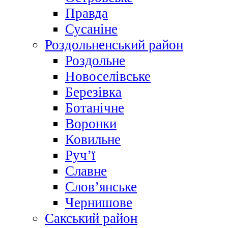
Правда
Сусаніне
Роздольненський район
Роздольне
Новоселівське
Березівка
Ботанічне
Воронки
Ковильне
Руч’ї
Славне
Слов’янське
Чернишове
Сакський район