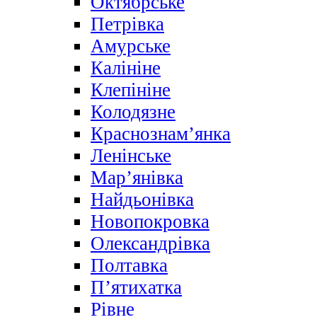
Октябрське
Петрівка
Амурське
Калініне
Клепініне
Колодязне
Краснознам’янка
Ленінське
Мар’янівка
Найдьонівка
Новопокровка
Олександрівка
Полтавка
П’ятихатка
Рівне