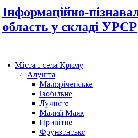
Інформаційно-пізнава
область у складі УРСР
Міста і села Криму
Алушта
Малоріченське
Ізобільне
Лучисте
Малий Маяк
Привітне
Фрунзенське