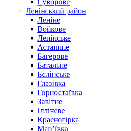
Суворове
Ленінський район
Леніне
Войкове
Ленінське
Астанине
Багерове
Батальне
Бєлінське
Глазівка
Горностаївка
Завітне
Іллічеве
Красногірка
Мар’ївка