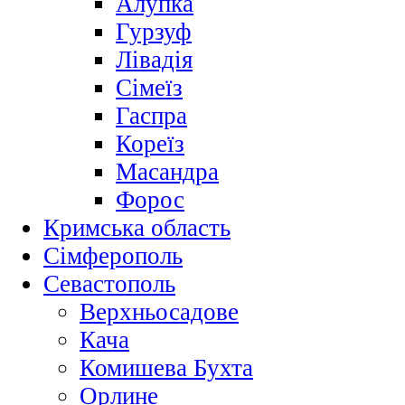
Алупка
Гурзуф
Лівадія
Сімеїз
Гаспра
Кореїз
Масандра
Форос
Кримська область
Сімферополь
Севастополь
Верхньосадове
Кача
Комишева Бухта
Орлине