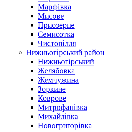
Марфівка
Мисове
Приозерне
Семисотка
Чистопілля
Нижньогірський район
Нижньогірський
Желябовка
Жемчужина
Зоркине
Коврове
Митрофанівка
Михайлівка
Новогригорівка