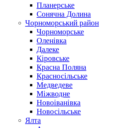
Планерське
Сонячна Долина
Чорноморський район
Чорноморське
Оленівка
Далеке
Кіровське
Красна Поляна
Красносільське
Медведеве
Міжводне
Новоіванівка
Новосільське
Ялта