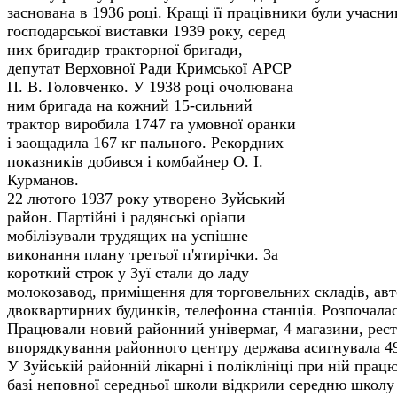
заснована в 1936 році. Кращі її працівники були учасн
господарської виставки 1939 року, серед
них бригадир тракторної бригади,
депутат Верховної Ради Кримської АРСР
П. В. Головченко. У 1938 році очолювана
ним бригада на кожний 15-сильний
трактор виробила 1747 га умовної оранки
і заощадила 167 кг пального. Рекордних
показників добився і комбайнер О. І.
Курманов.
22 лютого 1937 року утворено Зуйський
район. Партійні і радянські оріапи
мобілізували трудящих на успішне
виконання плану третьої п'ятирічки. За
корот­кий строк у Зуї стали до ладу
молокозавод, приміщення для торговельних складів, ав
двоквартирних будинків, телефонна станція. Розпочалас
Працювали новий районний універмаг, 4 магазини, рест
впорядкування районного центру держава асигнувала 49
У Зуйській районній лікарні і поліклініці при ній працю
базі неповної середньої школи відкрили середню школу з