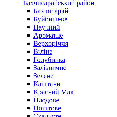
Бахчисарайський район
Бахчисарай
Куйбишеве
Научний
Ароматне
Верхоріччя
Віліне
Голубинка
Залізничне
Зелене
Каштани
Красний Мак
Плодове
Поштове
Скалисте