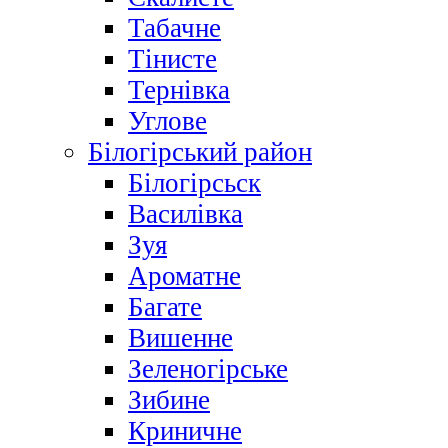
Табачне
Тінисте
Тернівка
Углове
Білогірський район
Білогірсьск
Василівка
Зуя
Ароматне
Багате
Вишенне
Зеленогірське
Зибине
Криничне