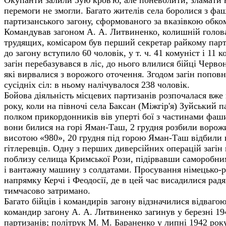
перемоги не змогли. Багато жителів села боролися з фа
партизанського загону, сформованого за вказівкою обком
Командував загоном А. А. Литвиненко, колишній голова
трудящих, комісаром був перший секретар райкому парт
до загону вступило 60 чоловік, у т. ч. 41 комуніст і 11 
загін перебазувався в ліс, до нього влилися бійці Червон
які вирвалися з ворожого оточення. Згодом загін попов
сусідніх сіл: в ньому налічувалося 238 чоловік.
Бойова діяльність місцевих партизанів розпочалася вже
року, коли на півночі села Баксан (Міжгір'я) Зуйський п
полком прикордонників вів уперті бої з частинами фашис
вони билися на горі Яман-Таш, 2 грудня розбили ворожи
висотою «980», 20 грудня під горою Яман-Таш відбили 
гітлеревців. Одну з перших диверсійних операцій загін 
поблизу селища Кримської Рози, підірвавши саморобни
і вантажну машину з солдатами. Просування німецько-р
напрямку Керчі і Феодосії, де в цей час висадилися радя
тимчасово затри­мано.
Багато бійців і командирів загону відзначилися відваго
командир загону А. А. Литвиненко загинув у березні 194
партизанів; політрук М. М. Бараненко у липні 1942 ро