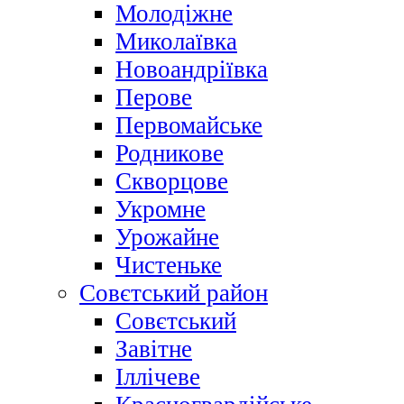
Молодіжне
Миколаївка
Новоандріївка
Перове
Первомайське
Родникове
Скворцове
Укромне
Урожайне
Чистеньке
Совєтський район
Совєтський
Завітне
Іллічеве