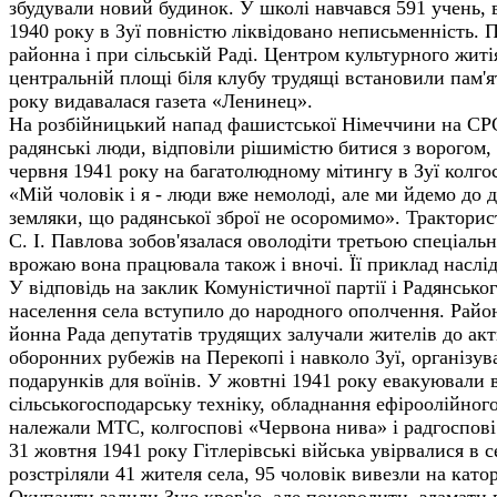
збудували новий будинок. У школі навчався 591 учень, в
1940 року в Зуї повністю ліквідовано неписьменність. П
районна і при сільській Раді. Центром культурного жит
центральній площі біля клубу трудящі встановили пам'ят
року видавалася газета «Ленинец».
На розбійницький напад фашистської Німеччини на СРСР 
радянські люди, відповіли рішимістю битися з ворогом,
червня 1941 року на багатолюдному мітингу в Зуї колго
«Мій чоловік і я - люди вже немолоді, але ми йдемо до ді
земляки, що радянської зброї не осоромимо». Трактори
С. І. Павлова зобов'язалася оволодіти третьою спеціаль
врожаю вона працювала також і вночі. Її приклад наслід
У відповідь на заклик Комуністичної партії і Радянсько
населення села вступило до народного ополчення. Район
йонна Рада депутатів трудящих залучали жителів до акт
оборонних рубежів на Перекопі і навколо Зуї, організува
подарунків для воїнів. У жовтні 1941 року евакуювали в
сільськогосподарську техніку, обладнання ефіроолійного
належали МТС, колгоспові «Червона нива» і радгоспові
31 жовтня 1941 року Гітлерівські війська увірвалися в с
розстріляли 41 жителя села, 95 чоловік вивезли на като
Окупанти залили Зую кров'ю, але поневолити, зламати