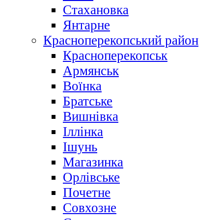
Стахановка
Янтарне
Красноперекопський район
Красноперекопськ
Армянськ
Воїнка
Братське
Вишнівка
Іллінка
Ішунь
Магазинка
Орлівське
Почетне
Совхозне