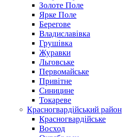
Золоте Поле
Ярке Поле
Берегове
Владиславівка
Грушівка
Журавки
Льговське
Первомайське
Привітне
Синицине
Токареве
Красногвардійський район
Красногвардійське
Восход