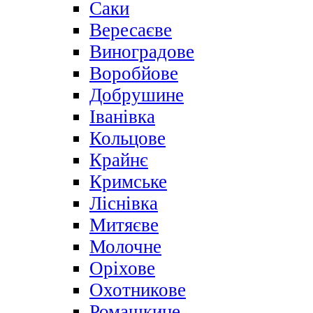
Саки
Вересаєве
Виноградове
Воробйове
Добрушине
Іванівка
Кольцове
Крайнє
Кримське
Ліснівка
Митяєве
Молочне
Оріхове
Охотникове
Ромашкине