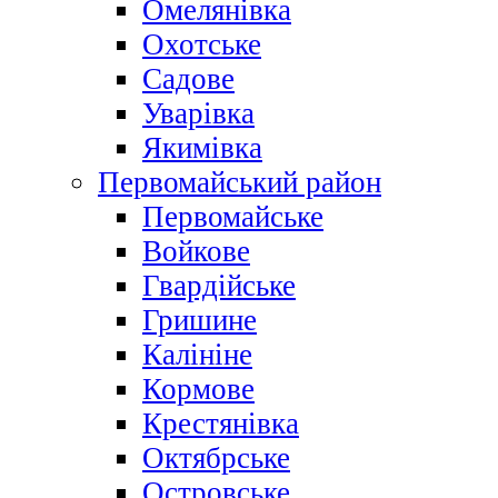
Омелянівка
Охотське
Садове
Уварівка
Якимівка
Первомайський район
Первомайське
Войкове
Гвардійське
Гришине
Калініне
Кормове
Крестянівка
Октябрське
Островське