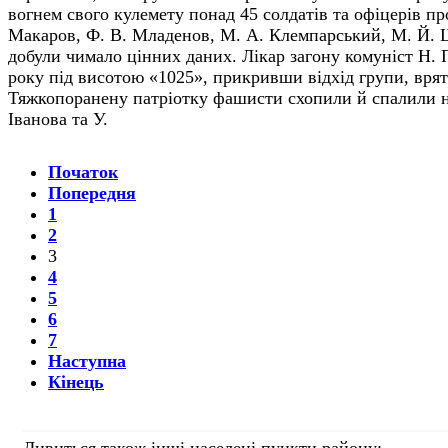
вогнем свого кулемету понад 45 солдатів та офіцерів про
Макаров, Ф. В. Младенов, М. А. Клемпарський, М. Й.
добули чимало цінних даних. Лікар загону комуніст Н. 
року під висотою «1025», прикривши відхід групи, вряту
Тяжкопоранену патріотку фашисти схопили й спалили на
Іванова та У.
Початок
Попередня
1
2
3
4
5
6
7
Наступна
Кінець
Дивиться також інші населені пункти району: