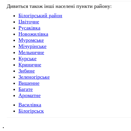
Дивиться також інші населені пункти району:
Білогірський район
Цвіточне
Русаківка
Новожилівка
Муромське
Мічурінське
Мельничне
Курське
Криничне
Зибине
Зеленогірське
Вишенне
Багате
Ароматне
Василівка
Білогірсьск
.