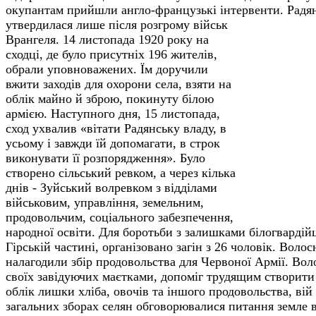
окупантам прийшли англо-французькі інтервенти.
Радян
утвердилася лише після розгрому військ
Врангеля. 14 листопада 1920 року на
сходці, де було присутніх 196 жителів,
обрали уповноважених. Їм доручили
вжити заходів для охорони села, взяти на
облік майно й зброю, покинуту білою
армією. Наступного дня, 15 листопада,
сход ухвалив «вітати Радянську владу, в
усьому і завжди їй допомагати, в строк
виконувати її розпорядження». Було
створено сільський ревком, а через кілька
днів - Зуйський волревком з відділами
військовим, управління, земельним,
продовольчим, соціаль­ного забезпечення,
народної освіти. Для боротьби з залишками білогвардій
Гірській частині, організовано загін з 26 чоловік. Воло
налагодили збір продовольства для Червоної Армії. Во
своїх завідуючих маєтками, допоміг трудящим створити р
облік лишки хліба, овочів та іншого продовольства, вій
загальних зборах селян обговорювалися питання земле 