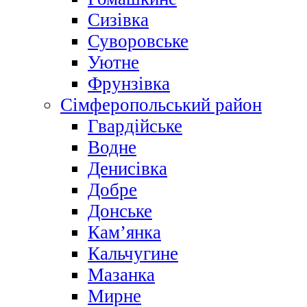
Сизівка
Суворовське
Уютне
Фрунзівка
Сімферопольський район
Гвардійське
Водне
Денисівка
Добре
Донське
Кам’янка
Кальчугине
Мазанка
Мирне