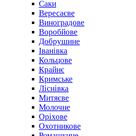
Саки
Вересаєве
Виноградове
Воробйове
Добрушине
Іванівка
Кольцове
Крайнє
Кримське
Ліснівка
Митяєве
Молочне
Оріхове
Охотникове
Ромашкине