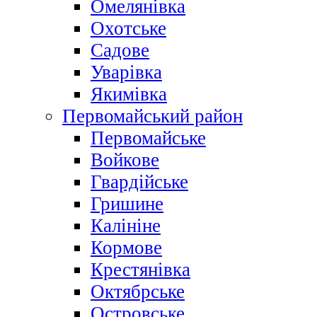
Омелянівка
Охотське
Садове
Уварівка
Якимівка
Первомайський район
Первомайське
Войкове
Гвардійське
Гришине
Калініне
Кормове
Крестянівка
Октябрське
Островське