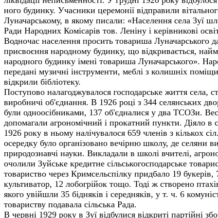
ного будинку. Учасники церемонії відправили вітального
Луначарському, в якому писали: «Населення села Зуї шле
Ради Народних Комісарів тов. Леніну і керівникові осві
Водночас населення просить товариша Луначарського да
присвоєння народному будинку, що відкривається, най
народного будинку імені товариша Луначарського». На
передані музичні інструменти, меблі з колишніх поміщ
відкрили бібліо­теку.
Поступово налагоджувалося господарське життя села, 
виробничі об'єднання. В 1926 році з 344 селянських дво
були одноосібниками, 137 об'єдналися у два ТСОЗи. Ве
допомагали агрономічний і прокатний пункти. Діяло в с
1926 року в ньому налічувалося 659 членів з кількох сіл
осередку було організовано вечірню школу, де селяни в
природознавчі науки. Викладали в школі вчителі, агрон
очолили Зуйське кредитне сільськогосподарське товарис
товариство через Кримсельспілку придбало 19 букерів, 7
культиватор, 12 лобогрійок тощо. Тоді ж створено птах
якого увійшли 35 бідня­ків і середняків, у т. ч. 6 комун
товариству подавала сіль­ська Рада.
В червні 1929 року в Зуї відбулися відкриті партійні з