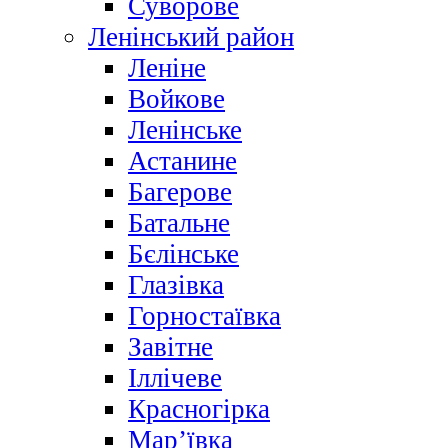
Суворове
Ленінський район
Леніне
Войкове
Ленінське
Астанине
Багерове
Батальне
Бєлінське
Глазівка
Горностаївка
Завітне
Іллічеве
Красногірка
Мар’ївка