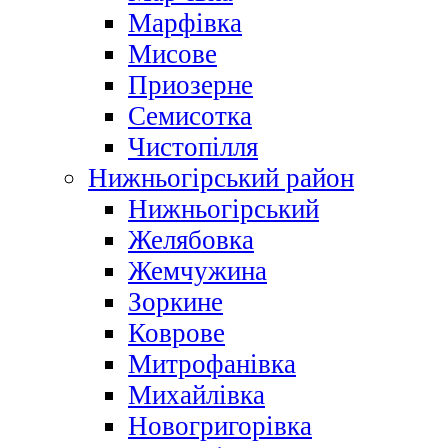
Марфівка
Мисове
Приозерне
Семисотка
Чистопілля
Нижньогірський район
Нижньогірський
Желябовка
Жемчужина
Зоркине
Коврове
Митрофанівка
Михайлівка
Новогригорівка