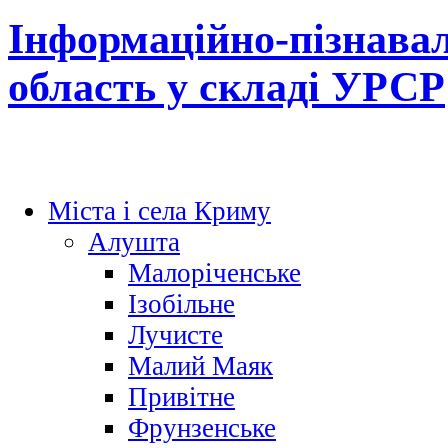
Інформаційно-пізнава
область у складі УРСР
Міста і села Криму
Алушта
Малоріченське
Ізобільне
Лучисте
Малий Маяк
Привітне
Фрунзенське