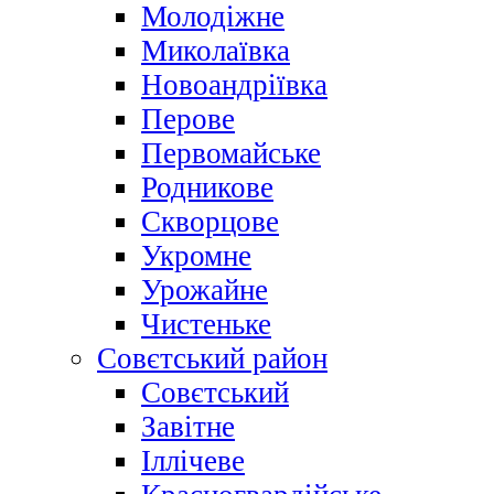
Молодіжне
Миколаївка
Новоандріївка
Перове
Первомайське
Родникове
Скворцове
Укромне
Урожайне
Чистеньке
Совєтський район
Совєтський
Завітне
Іллічеве