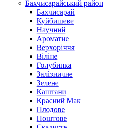
Бахчисарайський район
Бахчисарай
Куйбишеве
Научний
Ароматне
Верхоріччя
Віліне
Голубинка
Залізничне
Зелене
Каштани
Красний Мак
Плодове
Поштове
Скалисте