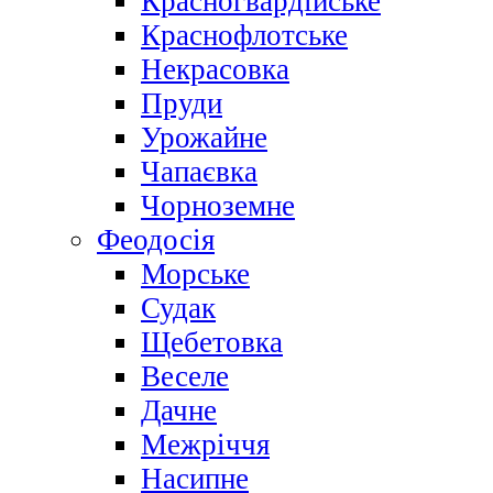
Красногвардійське
Краснофлотське
Некрасовка
Пруди
Урожайне
Чапаєвка
Чорноземне
Феодосія
Морське
Судак
Щебетовка
Веселе
Дачне
Межріччя
Насипне