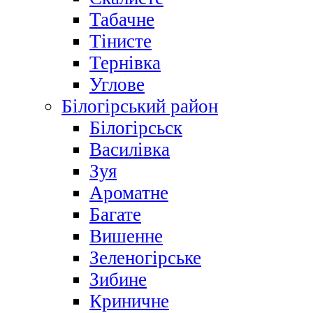
Табачне
Тінисте
Тернівка
Углове
Білогірський район
Білогірсьск
Василівка
Зуя
Ароматне
Багате
Вишенне
Зеленогірське
Зибине
Криничне