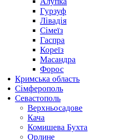
Алупка
Гурзуф
Лівадія
Сімеїз
Гаспра
Кореїз
Масандра
Форос
Кримська область
Сімферополь
Севастополь
Верхньосадове
Кача
Комишева Бухта
Орлине