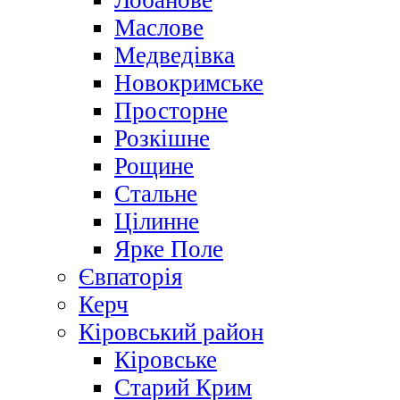
Лобанове
Маслове
Медведівка
Новокримське
Просторне
Розкішне
Рощине
Стальне
Цілинне
Ярке Поле
Євпаторія
Керч
Кіровський район
Кіровське
Старий Крим