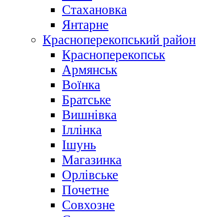
Стахановка
Янтарне
Красноперекопський район
Красноперекопськ
Армянськ
Воїнка
Братське
Вишнівка
Іллінка
Ішунь
Магазинка
Орлівське
Почетне
Совхозне