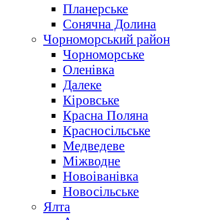
Планерське
Сонячна Долина
Чорноморський район
Чорноморське
Оленівка
Далеке
Кіровське
Красна Поляна
Красносільське
Медведеве
Міжводне
Новоіванівка
Новосільське
Ялта