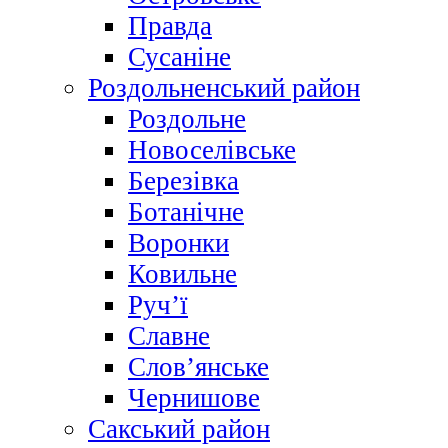
Правда
Сусаніне
Роздольненський район
Роздольне
Новоселівське
Березівка
Ботанічне
Воронки
Ковильне
Руч’ї
Славне
Слов’янське
Чернишове
Сакський район