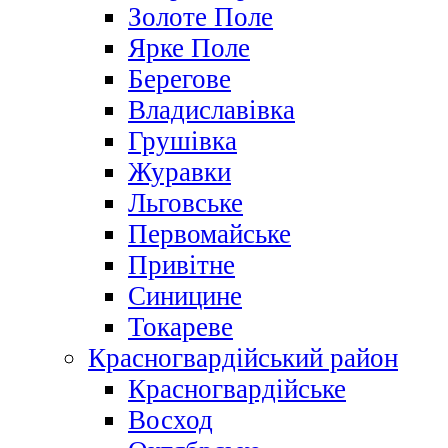
Золоте Поле
Ярке Поле
Берегове
Владиславівка
Грушівка
Журавки
Льговське
Первомайське
Привітне
Синицине
Токареве
Красногвардійський район
Красногвардійське
Восход