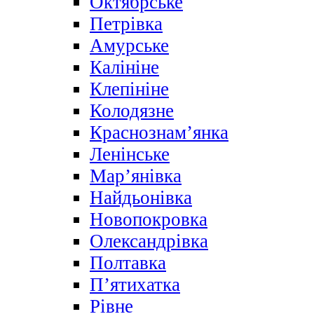
Октябрське
Петрівка
Амурське
Калініне
Клепініне
Колодязне
Краснознам’янка
Ленінське
Мар’янівка
Найдьонівка
Новопокровка
Олександрівка
Полтавка
П’ятихатка
Рівне