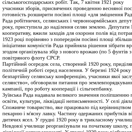
сільськогосподарських робіт. Так, 7 квітня 1921 року
учасники зборів, присвячених проведенню весняної пос
готовність розширити посівні площі «для зміцнення Рад
Рада робітничих, селянських і червоноармійських депута
року, приступила до наділення селян землею. Депутати
кооперативу, вжили заходів для охорони полів від потрав
1923 році порівняно з попереднім посівні площі збільш
ініціативи комуністів Рада прийняла рішення зібрати вр
згодом організувала збір з нового врожаю (по 5 фунтів 
повітряного флоту СРСР.
Партійний осередок села, створений 1920 року, приділя
політичній роботі серед населення. У березні 1924 року 
безпартійну селянську конференцію, учасники якої засл
селянство», обговорили питання про землевпорядкуванн
кампанії, про роботу кооперації і сільгоепбанку.
Зуївська Рада надавала великого значення поліпшенню п
освіти, культури, ліквідації неписьменності. У селі діял
Споживче товариство, яке працювало під керівництвом 
пекарню і м'ясну лавку. Частину одержаних прибутків 
дитячих ясел. У грудні 1920 року в трикласному училищ
Невдовзі училище реорганізували на початкову школу, 
ліквідації неписьменності. У грудні 1920 року відбулося