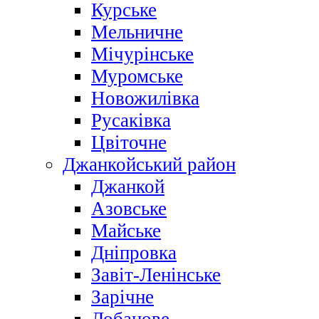
Курське
Мельничне
Мічурінське
Муромське
Новожилівка
Русаківка
Цвіточне
Джанкойський район
Джанкой
Азовське
Майське
Дніпровка
Завіт-Ленінське
Зарічне