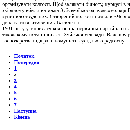
організувати колгосп. Щоб залякати бідноту, куркулі в н
звірячому вбили ватажка Зуйської молоді комсомольця П
зупинило трудящих. Створений колгосп назвали «Черво
двадцятип'ятитисячник Василенко.
1931 року утворилася колгоспна первинна партійна орга
також комуністи інших сіл Зуйської сільради. Важливу р
господарства відіграли комуністи сусіднього радгоспу
Початок
Попередня
1
2
3
4
5
6
7
Наступна
Кінець