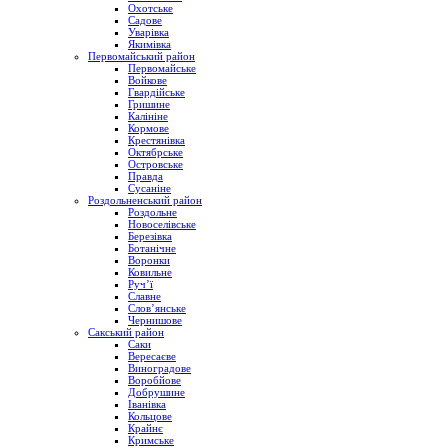
Охотське
Садове
Уварівка
Якимівка
Первомайський район
Первомайське
Войкове
Гвардійське
Гришине
Калініне
Кормове
Крестянівка
Октябрське
Островське
Правда
Сусаніне
Роздольненський район
Роздольне
Новоселівське
Березівка
Ботанічне
Воронки
Ковильне
Руч’ї
Славне
Слов’янське
Чернишове
Сакський район
Саки
Вересаєве
Виноградове
Воробйове
Добрушине
Іванівка
Кольцове
Крайнє
Кримське