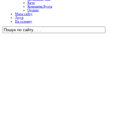
Кача
Комишева Бухта
Орлине
Мапа сайту
Друзі
На головну