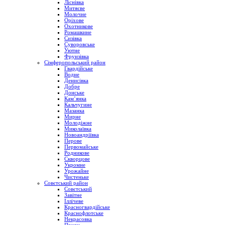
Ліснівка
Митяєве
Молочне
Оріхове
Охотникове
Ромашкине
Сизівка
Суворовське
Уютне
Фрунзівка
Сімферопольський район
Гвардійське
Водне
Денисівка
Добре
Донське
Кам’янка
Кальчугине
Мазанка
Мирне
Молодіжне
Миколаївка
Новоандріївка
Перове
Первомайське
Родникове
Скворцове
Укромне
Урожайне
Чистеньке
Совєтський район
Совєтський
Завітне
Іллічеве
Красногвардійське
Краснофлотське
Некрасовка