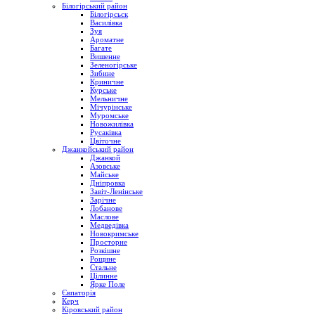
Білогірський район
Білогірсьск
Василівка
Зуя
Ароматне
Багате
Вишенне
Зеленогірське
Зибине
Криничне
Курське
Мельничне
Мічурінське
Муромське
Новожилівка
Русаківка
Цвіточне
Джанкойський район
Джанкой
Азовське
Майське
Дніпровка
Завіт-Ленінське
Зарічне
Лобанове
Маслове
Медведівка
Новокримське
Просторне
Розкішне
Рощине
Стальне
Цілинне
Ярке Поле
Євпаторія
Керч
Кіровський район