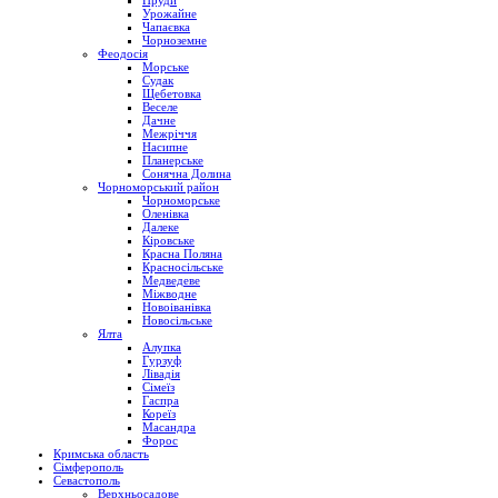
Пруди
Урожайне
Чапаєвка
Чорноземне
Феодосія
Морське
Судак
Щебетовка
Веселе
Дачне
Межріччя
Насипне
Планерське
Сонячна Долина
Чорноморський район
Чорноморське
Оленівка
Далеке
Кіровське
Красна Поляна
Красносільське
Медведеве
Міжводне
Новоіванівка
Новосільське
Ялта
Алупка
Гурзуф
Лівадія
Сімеїз
Гаспра
Кореїз
Масандра
Форос
Кримська область
Сімферополь
Севастополь
Верхньосадове