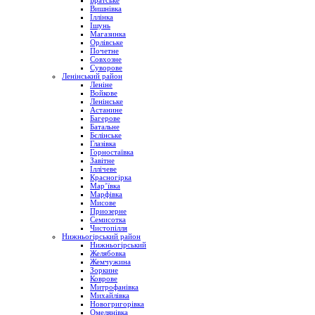
Братське
Вишнівка
Іллінка
Ішунь
Магазинка
Орлівське
Почетне
Совхозне
Суворове
Ленінський район
Леніне
Войкове
Ленінське
Астанине
Багерове
Батальне
Бєлінське
Глазівка
Горностаївка
Завітне
Іллічеве
Красногірка
Мар’ївка
Марфівка
Мисове
Приозерне
Семисотка
Чистопілля
Нижньогірський район
Нижньогірський
Желябовка
Жемчужина
Зоркине
Коврове
Митрофанівка
Михайлівка
Новогригорівка
Омелянівка