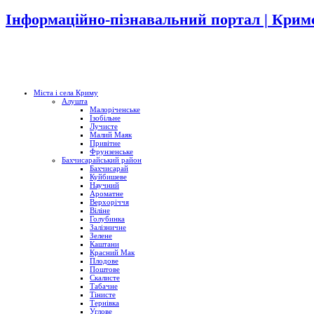
Інформаційно-пізнавальний портал | Кримс
Міста і села Криму
Алушта
Малоріченське
Ізобільне
Лучисте
Малий Маяк
Привітне
Фрунзенське
Бахчисарайський район
Бахчисарай
Куйбишеве
Научний
Ароматне
Верхоріччя
Віліне
Голубинка
Залізничне
Зелене
Каштани
Красний Мак
Плодове
Поштове
Скалисте
Табачне
Тінисте
Тернівка
Углове