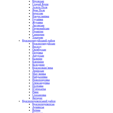
Кіровське
Старий Крим
Золоте Поле
Ярке Поле
Берегове
Владиславівка
Грушівка
Журавки
Льговське
Первомайське
Привітне
Синицине
Токареве
Красногвардійський район
Красногвардійське
Восход
Октябрське
Петрівка
Амурське
Калініне
Клепініне
Колодязне
Краснознам’янка
Ленінське
Мар’янівка
Найдьонівка
Новопокровка
Олександрівка
Полтавка
П’ятихатка
Рівне
Стахановка
Янтарне
Красноперекопський район
Красноперекопськ
Армянськ
Воїнка