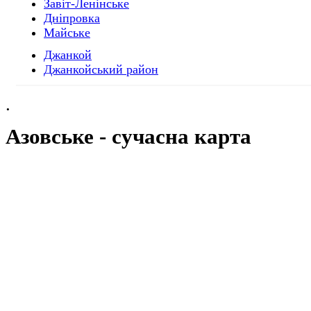
Завіт-Ленінське
Дніпровка
Майське
Джанкой
Джанкойський район
.
Азовське
- cучасна карта