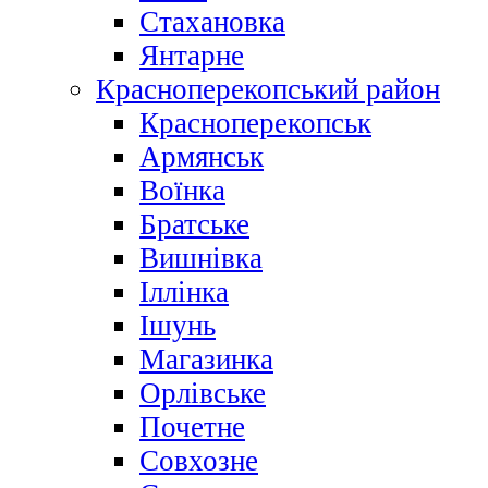
Стахановка
Янтарне
Красноперекопський район
Красноперекопськ
Армянськ
Воїнка
Братське
Вишнівка
Іллінка
Ішунь
Магазинка
Орлівське
Почетне
Совхозне