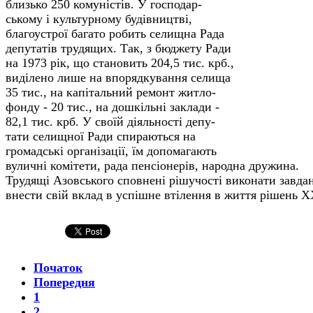
близько 250 комуністів. У господар­
ському і культурному будівництві,
благоустрої багато робить селищна Рада
депу­татів трудящих. Так, з бюджету Ради
на 1973 рік, що становить 204,5 тис. крб.,
виділено лише на впорядкування селища
35 тис., на капітальний ремонт житло­
фонду - 20 тис., на дошкільні заклади -
82,1 тис. крб. У своїй діяльності депу­
тати селищної Ради спираються на
громадські організації, їм допомагають
вуличні комітети, рада пенсіонерів, народна дружина.
Трудящі Азовського сповнені рішучості виконати завданн
внести свій вклад в успішне втілення в життя рішень X
Початок
Попередня
1
2