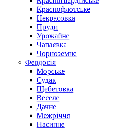
Красногвардійське
Краснофлотське
Некрасовка
Пруди
Урожайне
Чапаєвка
Чорноземне
Феодосія
Морське
Судак
Щебетовка
Веселе
Дачне
Межріччя
Насипне