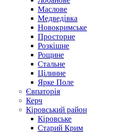
Лобанове
Маслове
Медведівка
Новокримське
Просторне
Розкішне
Рощине
Стальне
Цілинне
Ярке Поле
Євпаторія
Керч
Кіровський район
Кіровське
Старий Крим