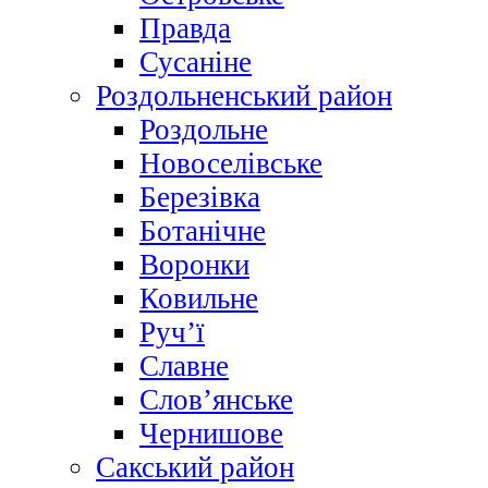
Правда
Сусаніне
Роздольненський район
Роздольне
Новоселівське
Березівка
Ботанічне
Воронки
Ковильне
Руч’ї
Славне
Слов’янське
Чернишове
Сакський район