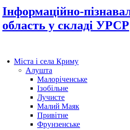
Інформаційно-пізнава
область у складі УРСР
Міста і села Криму
Алушта
Малоріченське
Ізобільне
Лучисте
Малий Маяк
Привітне
Фрунзенське