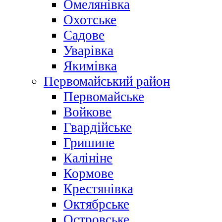
Омелянівка
Охотське
Садове
Уварівка
Якимівка
Первомайський район
Первомайське
Войкове
Гвардійське
Гришине
Калініне
Кормове
Крестянівка
Октябрське
Островське