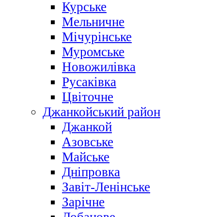
Курське
Мельничне
Мічурінське
Муромське
Новожилівка
Русаківка
Цвіточне
Джанкойський район
Джанкой
Азовське
Майське
Дніпровка
Завіт-Ленінське
Зарічне