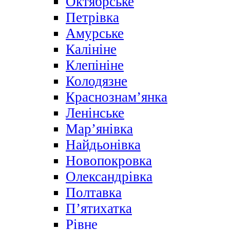
Октябрське
Петрівка
Амурське
Калініне
Клепініне
Колодязне
Краснознам’янка
Ленінське
Мар’янівка
Найдьонівка
Новопокровка
Олександрівка
Полтавка
П’ятихатка
Рівне