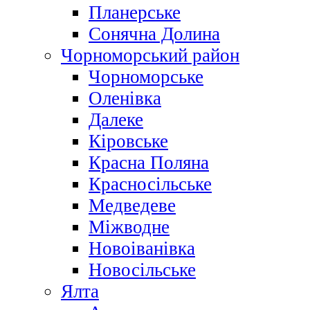
Планерське
Сонячна Долина
Чорноморський район
Чорноморське
Оленівка
Далеке
Кіровське
Красна Поляна
Красносільське
Медведеве
Міжводне
Новоіванівка
Новосільське
Ялта