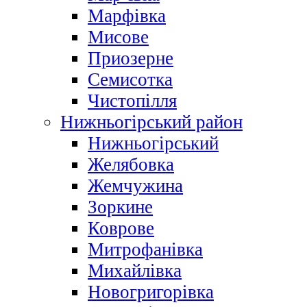
Марфівка
Мисове
Приозерне
Семисотка
Чистопілля
Нижньогірський район
Нижньогірський
Желябовка
Жемчужина
Зоркине
Коврове
Митрофанівка
Михайлівка
Новогригорівка