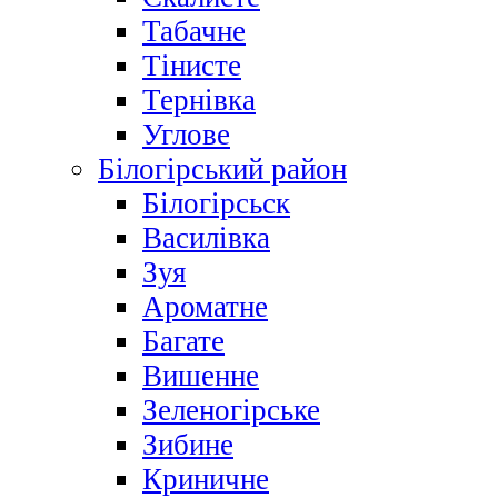
Табачне
Тінисте
Тернівка
Углове
Білогірський район
Білогірсьск
Василівка
Зуя
Ароматне
Багате
Вишенне
Зеленогірське
Зибине
Криничне