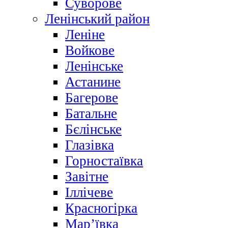
Суворове
Ленінський район
Леніне
Войкове
Ленінське
Астанине
Багерове
Батальне
Бєлінське
Глазівка
Горностаївка
Завітне
Іллічеве
Красногірка
Мар’ївка