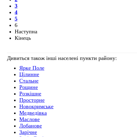
3
4
5
6
Наступна
Кінець
Дивиться також інші населені пункти району:
Ярке Поле
Цілинне
Стальне
Рощине
Розкішне
Просторне
Новокримське
Медведівка
Маслове
Лобанове
Зарічне