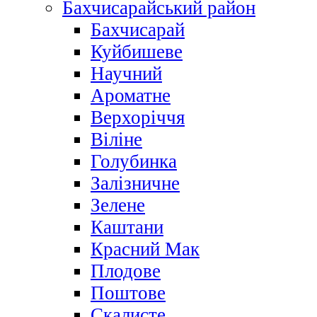
Бахчисарайський район
Бахчисарай
Куйбишеве
Научний
Ароматне
Верхоріччя
Віліне
Голубинка
Залізничне
Зелене
Каштани
Красний Мак
Плодове
Поштове
Скалисте