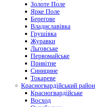
Золоте Поле
Ярке Поле
Берегове
Владиславівка
Грушівка
Журавки
Льговське
Первомайське
Привітне
Синицине
Токареве
Красногвардійський район
Красногвардійське
Восход