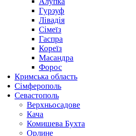
Алупка
Гурзуф
Лівадія
Сімеїз
Гаспра
Кореїз
Масандра
Форос
Кримська область
Сімферополь
Севастополь
Верхньосадове
Кача
Комишева Бухта
Орлине