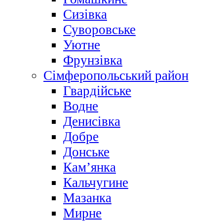
Сизівка
Суворовське
Уютне
Фрунзівка
Сімферопольський район
Гвардійське
Водне
Денисівка
Добре
Донське
Кам’янка
Кальчугине
Мазанка
Мирне