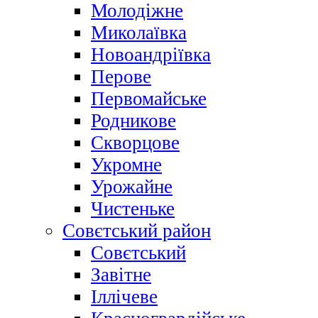
Молодіжне
Миколаївка
Новоандріївка
Перове
Первомайське
Родникове
Скворцове
Укромне
Урожайне
Чистеньке
Совєтський район
Совєтський
Завітне
Іллічеве