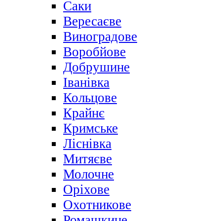
Саки
Вересаєве
Виноградове
Воробйове
Добрушине
Іванівка
Кольцове
Крайнє
Кримське
Ліснівка
Митяєве
Молочне
Оріхове
Охотникове
Ромашкине